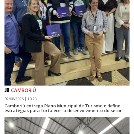
CAMBORIÚ
07/08/2026 | 10:23
07/08/2026 | 07:00
Camboriú entrega Plano Municipal de Turismo e define
Itapema se destaca no IDEB e conquista melhor resultado da região
estratégias para fortalecer o desenvolvimento do setor