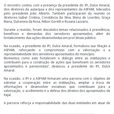
O encontro contou com a presença da presidente do IPI, Dulce Amaral,
dos diretores da autarquia e dos representantes da ASPAMI, liderados
pelo presidente João Alberto. Também participaram da reunião os
diretores Isabel Cristina, Constância da Silva, Maria de Lourdes, Graça
Maria, Dulceneia da Rosa, Nilton Goreth e Rosana Lazzaris.
Durante a reunião, foram discutidos temas relacionados à previdência,
benefícios e demandas dos servidores aposentados, além do
fortalecimento das ações desenvolvidas em prol desse público.
Na ocasião, a presidente do IPI, Dulce Amaral, formalizou sua filiação à
ASPAMI, reforçando o compromisso com a valorização e a
representatividade dos servidores aposentados do município.
Momentos como este fortalecem o diálogo entre as instituições e
contribuem para a construção de ações que beneficiem os servidores
aposentados e pensionistas”, destacou a presidente do IPI, Dulce
Amaral.
Na ocasião, o IPI e a ASPAMI firmaram uma parceria com o objetivo de
estreitar a cooperação entre as instituições, ampliar a troca de
informações e desenvolver iniciativas que contribuam para a
valorização, o acolhimento e a defesa dos direitos dos aposentados de
Itajaí.
A parceria reforça a responsabilidade das duas entidades em atuar de
forma conjunta na promoção de ações voltadas ao bem-estar dos
segurados, fortalecendo o diálogo e a representatividade dos