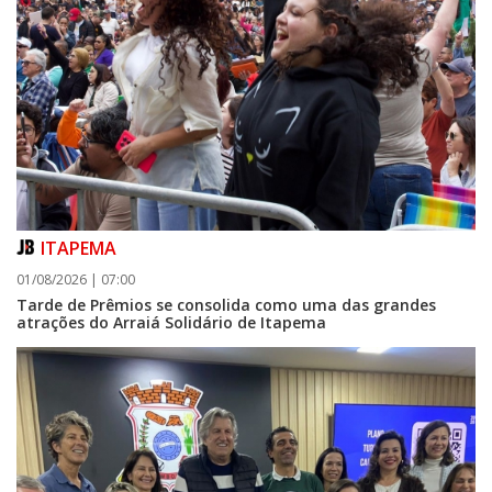
ITAPEMA
01/08/2026 | 07:00
07/08/2026 | 07:00
Tarde de Prêmios se consolida como uma das grandes
Prefeitura de Itapema segue com credenciamento aberto para artistas e
atrações do Arraiá Solidário de Itapema
produtores culturais
ITAPEMA