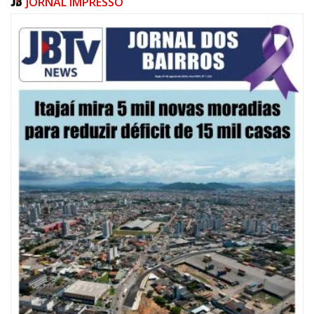
JORNAL IMPRESSO
07/08/2026 | 10:15
Defesa Civil de Itajaí e Univali ampliam monitoramento das marés com
novo marégrafo
NAVEGANTES