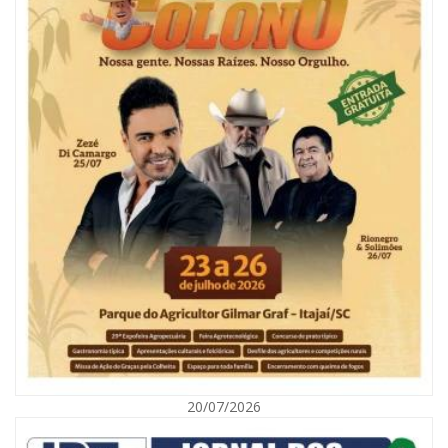
06/08/2026 | 10:04
Ação oferece testes rápidos para HIV, sífilis e hepatites nesta quinta (6) e
sexta-feira (7)
GERAL
20/07/2026