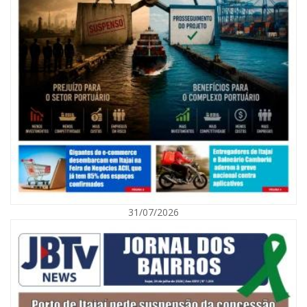
10/08/2026 | 09:57
Guardas Municipais de Balneário Camboriú ministram curso de APH
Tático no 3º CEMOP
31/07/2026
BALNEÁRIO CAMBORIÚ