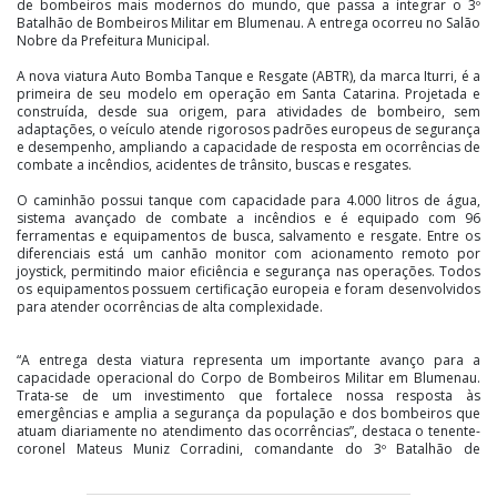
de bombeiros mais modernos do mundo, que passa a integrar o 3º
Batalhão de Bombeiros Militar em Blumenau. A entrega ocorreu no Salão
Nobre da Prefeitura Municipal.
A nova viatura Auto Bomba Tanque e Resgate (ABTR), da marca Iturri, é a
primeira de seu modelo em operação em Santa Catarina. Projetada e
construída, desde sua origem, para atividades de bombeiro, sem
adaptações, o veículo atende rigorosos padrões europeus de segurança
e desempenho, ampliando a capacidade de resposta em ocorrências de
combate a incêndios, acidentes de trânsito, buscas e resgates.
O caminhão possui tanque com capacidade para 4.000 litros de água,
sistema avançado de combate a incêndios e é equipado com 96
ferramentas e equipamentos de busca, salvamento e resgate. Entre os
diferenciais está um canhão monitor com acionamento remoto por
joystick, permitindo maior eficiência e segurança nas operações. Todos
os equipamentos possuem certificação europeia e foram desenvolvidos
para atender ocorrências de alta complexidade.
“A entrega desta viatura representa um importante avanço para a
capacidade operacional do Corpo de Bombeiros Militar em Blumenau.
Trata-se de um investimento que fortalece nossa resposta às
emergências e amplia a segurança da população e dos bombeiros que
atuam diariamente no atendimento das ocorrências”, destaca o tenente-
coronel Mateus Muniz Corradini, comandante do 3º Batalhão de
Bombeiros Militar.