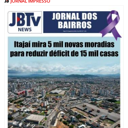
JORNAL IMPRESSO
10/08/2026 | 09:54
Palácio Marcos Konder volta a sediar gestão pública com Gabinete
Protocolar a partir desta segunda-feira (10)
CULTURA