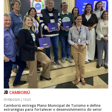
Teatro Bruno Nitz terá concerto “Rock ao Piano” neste sábado
BALNEÁRIO CAMBORIÚ
CAMBORIÚ
07/08/2026 | 10:23
Camboriú entrega Plano Municipal de Turismo e define
estratégias para fortalecer o desenvolvimento do setor