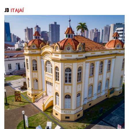
atividade turística no município.
ITAJAÍ
Os interessados podem participar da consulta pública por meio do
formulário disponível no link https://forms.gle/RMPtqzthaMo7BUJGA.