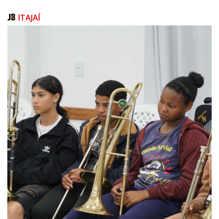
O concurso da Guarda Municipal é o que desperta maior interesse da
ITAJAÍ
população e também representa uma das prioridades da gestão. No
início de 2025, a corporação contava com 94 profissionais efetivos.
Atualmente, o número caiu para 73 guardas municipais em atividade.
O edital prevê inicialmente cerca de 20 convocações, além da formação
de cadastro reserva, permitindo futuras chamadas conforme a
necessidade do município.
De acordo com o prefeito, a meta é fortalecer gradativamente a
corporação até o final de 2028.
“A importância do investimento em segurança pública é ter mais gente na
rua, mais segurança para o povo. Nosso compromisso até o final da
gestão de 2028 é dobrar o número de profissionais da Guarda Municipal
nas ruas. Vamos fazer isso de forma gradativa, para que possamos
trazer ainda mais segurança para Itajaí”, afirmou o prefeito.
O secretário municipal de Segurança Pública, Ettore Stenghele, destacou
a importância do concurso para ampliar a capacidade operacional da
Guarda Municipal.
“Este é um concurso muito aguardado tanto pelos interessados em
ingressar na instituição quanto pela própria Guarda Municipal. Com a
ampliação do efetivo, vamos aumentar nossa capacidade operacional
para servir e proteger melhor a população de Itajaí”, ressaltou Stenghele.