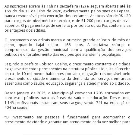
As inscrições abrem às 16h na sexta-feira (12) e seguem abertas até às
16h do dia 13 de julho de 2026, exclusivamente pelos sites da Fepese,
banca responsável pela execução dos certames. As taxas são de R$ 120
para cargos de nível médio e técnico, e de R$ 200 para cargos de nível
superior. O pagamento pode ser feito por boleto ou via Pix, conforme as
orientações dos editais.
O lançamento dos editais marca o primeiro grande anúncio do mês de
junho, quando Itajaí celebra 166 anos. A iniciativa reforça o
compromisso da gestão municipal com a qualificação dos serviços
públicos e o fortalecimento das equipes que atendem a população.
Segundo o prefeito Robison Coelho, o crescimento constante da cidade
exige investimentos permanentes na estrutura pública. Hoje, Itajaí recebe
cerca de 10 mil novos habitantes por ano, migração responsável pelo
crescimento da cidade e aumento da demanda por serviços em áreas
essenciais como saúde, educação, segurança e atendimento ao cidadão.
Desde janeiro de 2025, o Município já convocou 1.705 aprovados em
concursos públicos para as áreas da saúde e educação. Deste total,
1.145 profissionais assumiram seus cargos, sendo 741 na educação e
404 na saúde.
“O investimento em pessoas é fundamental para acompanhar o
crescimento da cidade e garantir um atendimento cada vez melhor para
a população. Itajaí continua crescendo e precisamos fortalecer os
serviços públicos para acompanhar essa realidade”, destacou o prefeito.