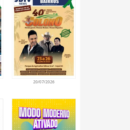
7:00
promove semana de oficinas gratuitas e
urais em Itajaí
7:00
ra de Vereadores de Itajaí reúnem
ara discutir políticas públicas e inovação
7:00
20/07/2026
itz terá concerto “Rock ao Piano” neste
7:00
 de medicamentos de BC estará fechado nos
e agosto para realização de inventário