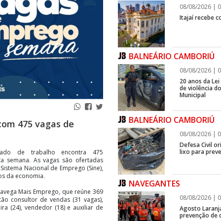
08/08/2026 | 0
Itajaí recebe 
BALNEÁRIO CAMBORIÚ
08/08/2026 | 0
20 anos da Lei
de violência 
Municipal
BALNEÁRIO CAMBORIÚ
com 475 vagas de
08/08/2026 | 0
Defesa Civil o
lixo para prev
do de trabalho encontra 475
ta semana. As vagas são ofertadas
istema Nacional de Emprego (Sine),
os da economia.
NAVEGANTES
avega Mais Emprego, que reúne 369
08/08/2026 | 0
tão consultor de vendas (31 vagas),
ra (24), vendedor (18) e auxiliar de
Agosto Laranj
prevenção de d