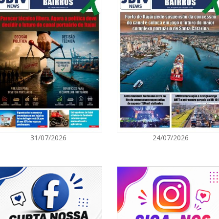
08/08/2026 | 0
8º Capoezade 
atividades cult
GERAL
08/08/2026 | 0
Univali e Câma
especialistas p
BALNEÁRIO CAMBORIÚ
08/08/2026 | 0
31/07/2026
24/07/2026
Teatro Bruno N
sábado
BALNEÁRIO CAMBORIÚ
08/08/2026 | 0
Setor judicial
dias 10 e 11 d