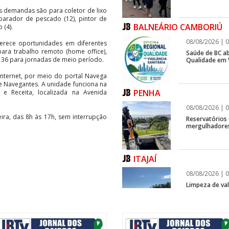
ais demandas são para coletor de lixo
eparador de pescado (12), pintor de
BALNEÁRIO CAMBORIÚ
 (4).
08/08/2026 | 0
ferece oportunidades em diferentes
ara trabalho remoto (home office),
Saúde de BC ab
e 36 para jornadas de meio período.
Qualidade em V
nternet, por meio do portal Navega
e Navegantes. A unidade funciona na
PENHA
 e Receita, localizada na Avenida
08/08/2026 | 0
ira, das 8h às 17h, sem interrupção
Reservatórios
mergulhadores
ITAJAÍ
08/08/2026 | 0
Limpeza de vala
ITAJAÍ