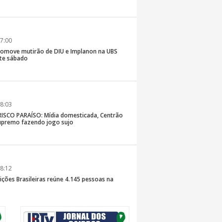
7:00
romove mutirão de DIU e Implanon na UBS
ste sábado
8:03
SCO PARAÍSO: Mídia domesticada, Centrão
premo fazendo jogo sujo
8:12
ições Brasileiras reúne 4.145 pessoas na
inaldo Sama sobe ao palco nesta sexta, às 19h