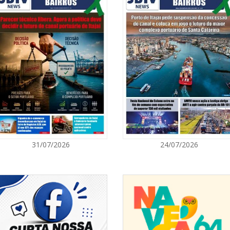
07/08/2026 | 0
Ambiental refo
quilos de pilha
GERAL
07/08/2026 | 0
Jordan Hang le
InspiraBQ, em
ITAPEMA
07/08/2026 | 0
31/07/2026
24/07/2026
Prefeitura de
para artistas 
ITAPEMA
07/08/2026 | 0
Itapema se des
região