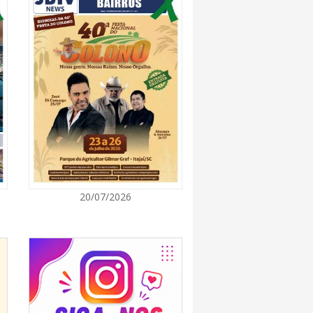
7:00
rça descarte sustentável com envio de 330
s à logística reversa
7:00
va estratégias de marketing e vendas ao
 Brusque
7:00
20/07/2026
 Itapema segue com credenciamento aberto
e produtores culturais
7:00
taca no IDEB e conquista melhor resultado da