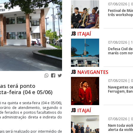
07/08/2026 | 0
Festival de Mús
três workshops
ITAJAÍ
07/08/2026 | 1
Defesa Civil d
marés com no
NAVEGANTES
07/08/2026 | 0
ras terá ponto
Navegantes ce
ta-feira (04 e 05/06)
Ferrugem, Ban
na quinta e sexta-feira (04 e 05/06),
horário de atendimento, seguindo o
ITAJAÍ
de feriados e pontos facultativos do
administração direta e indireta do
07/08/2026 | 0
Nem toda violê
alerta da viol
ais será realizado por intermédio de