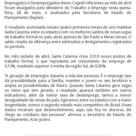
Empregados e Desempregados (Novo Caged) referentes ao mês de abril
foram divulgados pelo Ministério do Trabalho e Emprego nesta quinta-
feira, 28 de maio, e analisados pela Secretaria de Estado do
Planejamento (Seplan).
O resultado acumulado nesses quatro primeiros meses do ano manteve
Santa Catarina entre os estados com os melhores saldos de novas vagas
de trabalho formal no país, atrás apenas de São Paulo e Minas Gerais. O
saldo resulta da diferença entre admissões e desligamentos registrados
no período.
No mês isolado de abril, Santa Catarina criou 3.510 novos postos de
trabalho formal, o que representa um crescimento do emprego de
0,13%, resultado superior à média da região Sul, de 0,05%.
“A geração de empregos impacta a vida das pessoas. É o emprego que
dá previsibilidade para a família, mantém o jovem no seu território e
amplia as possibilidades de futuro. Quando Santa Catarina gera vagas
no ritmo que tem gerado, o resultado aparece também em outros
indicadores: além da menor taxa de desemprego, temos a menor
desigualdade de renda do país, figuramos entre os estados com a maior
longevidade, somos o segundo estado mais competitivo do Brasil. Esses
dados mostram que desenvolvimento, aqui, não fica no discurso. Ele
chega ao cotidiano das pessoas”, afirmou o Secretário de Estado do
Planejamento, Arão Josino.
Desempenho dos setores