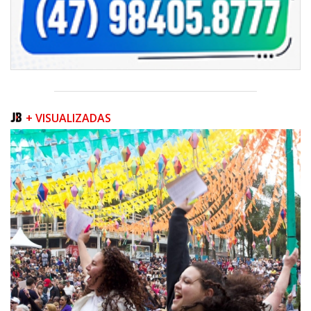
+ VISUALIZADAS
06/08/2026 | 07:00
Camboriú inicia obra que ampliará conexão entre vias e reforçará
mobilidade urbana
PORTO BELO