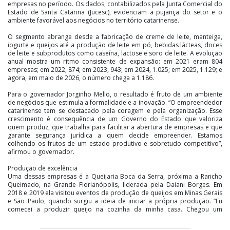
empresas no período. Os dados, contabilizados pela Junta Comercial do
Estado de Santa Catarina (Jucesc), evidenciam a pujança do setor e o
ambiente favorável aos negócios no território catarinense.
O segmento abrange desde a fabricação de creme de leite, manteiga,
iogurte e queijos até a produção de leite em pó, bebidas lácteas, doces
de leite e subprodutos como caseína, lactose e soro de leite. A evolução
anual mostra um ritmo consistente de expansão: em 2021 eram 804
empresas; em 2022, 874; em 2023, 943; em 2024, 1.025; em 2025, 1.129; e
agora, em maio de 2026, o número chega a 1.186.
Para o governador Jorginho Mello, o resultado é fruto de um ambiente
de negócios que estimula a formalidade e a inovação. “O empreendedor
catarinense tem se destacado pela coragem e pela organização. Esse
crescimento é consequência de um Governo do Estado que valoriza
quem produz, que trabalha para facilitar a abertura de empresas e que
garante segurança jurídica a quem decide empreender. Estamos
colhendo os frutos de um estado produtivo e sobretudo competitivo”,
afirmou o governador.
Produção de excelência
Uma dessas empresas é a Queijaria Boca da Serra, próxima a Rancho
Queimado, na Grande Florianópolis, liderada pela Daiani Borges. Em
2018 e 2019 ela visitou eventos de produção de queijos em Minas Gerais
e São Paulo, quando surgiu a ideia de iniciar a própria produção. “Eu
comecei a produzir queijo na cozinha da minha casa. Chegou um
momento em que eu e meu marido decidimos transformar esse hobby
em um empreendimento. A gente encontrou esse sítio e decidiu construir