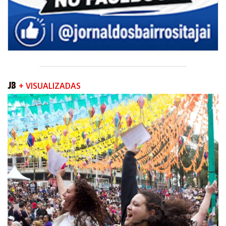
+ VISUALIZADAS
05/08/2026 | 07:00
Queda na geração europeia ocorre enquanto inteligência artificial, data
centers e carros elétricos elevam a demanda e colocam o
armazenamento no centro do debate energético
NAVEGANTES