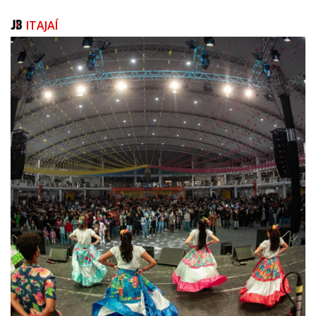
a queijaria”, relata. A empresa consolidou-se oficialmente em 2023.
ITAJAÍ
A rotina do casal inclui desde a compra do leite no produtor local até a
entrega do queijo embalado para clientes. O objetivo é manter a
produção em formato artesanal com foco em qualidade, variedade e
identificação regional. Tudo isso sem deixar de lado o uso de tecnologia
e alto padrão sanitário.
“O nosso projeto era trabalhar com uma queijaria artesanal, mas com
um espaço adequado para que a gente pudesse começar pequeno e
crescer sem ter que ficar quebrando parede”, destaca. E a empresa
cresceu. Hoje, a Queijaria Boca da Serra é premiada internacionalmente
no World Cheese Awards 2025 com medalha de prata pelo queijo
Serramar, além de acumular reconhecimentos nacionais.
“Quando eu comecei a produzir era com 50 litros de leite. Então eu
passei para 100 e depois para 200 litros de leite, até 250. E hoje a gente
chegou num ponto em que eu estou deixando de vender porque não
consigo aumentar a minha produção. Isso é uma coisa legal, mas um
pouco assustadora também (risos)”, complementa Daiani.
Empreendedorismo em alta
Com a expansão do número de fabricantes, Santa Catarina se consolida
como um dos principais polos lácteos do país, gerando emprego, renda
e fortalecendo a economia regional. A expectativa do governo estadual é
de que o ritmo de crescimento se mantenha nos próximos anos,
impulsionado por programas de incentivo à industrialização, à
regularização de pequenos produtores e à inovação no setor de