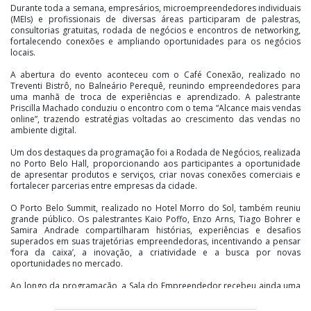
Durante toda a semana, empresários, microempreendedores individuais
(MEIs) e profissionais de diversas áreas participaram de palestras,
consultorias gratuitas, rodada de negócios e encontros de networking,
fortalecendo conexões e ampliando oportunidades para os negócios
locais.
A abertura do evento aconteceu com o Café Conexão, realizado no
Treventi Bistrô, no Balneário Perequê, reunindo empreendedores para
uma manhã de troca de experiências e aprendizado. A palestrante
Priscilla Machado conduziu o encontro com o tema “Alcance mais vendas
online”, trazendo estratégias voltadas ao crescimento das vendas no
ambiente digital.
Um dos destaques da programação foi a Rodada de Negócios, realizada
no Porto Belo Hall, proporcionando aos participantes a oportunidade
de apresentar produtos e serviços, criar novas conexões comerciais e
fortalecer parcerias entre empresas da cidade.
O Porto Belo Summit, realizado no Hotel Morro do Sol, também reuniu
grande público. Os palestrantes Kaio Poffo, Enzo Arns, Tiago Bohrer e
Samira Andrade compartilharam histórias, experiências e desafios
superados em suas trajetórias empreendedoras, incentivando a pensar
‘fora da caixa’, a inovação, a criatividade e a busca por novas
oportunidades no mercado.
Ao longo da programação, a Sala do Empreendedor recebeu ainda uma
série de consultorias gratuitas em parceria com instituições como
SEBRAE, Sicredi, Profomento, BluSol e Banco do Empreendedor. Os