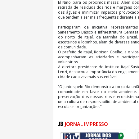
El Niño para os próximos meses. Além dos 
retirada de resíduos dos rios e margens co
das águas e minimizar impactos provocados
que tendem a ser mais frequentes durante a 
Participaram da iniciativa representant
Saneamento Básico e Infraestrutura (Semasa), d
do Porto de Itajaí, da Marinha do Brasil,
escoteiros e lobinhos, além de diversas ent
da comunidade.
O prefeito de Itajaí, Robison Coelho, e o vic
acompanharam as atividades e particip
voluntários.
A diretora-presidente do Instituto Itajaí Sust
Lenzi, destacou a importância do engajament
cidade cada vez mais sustentável.
“O Juntos pelo Rio demonstra a força da uniã
comunidade em favor do meio ambiente. C
preservação dos nossos rios e ecossistem
uma cultura de responsabilidade ambiental qu
escolas e organizações.”
O prefeito Robison Coelho ressaltou a impor
voluntário para a preservação ambiental
JORNAL IMPRESSO
desafios climáticos.
“O Juntos pelo Rio já faz parte da história d