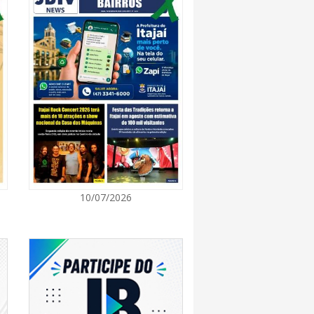
7:00
 Itapema segue com credenciamento aberto
e produtores culturais
7:00
taca no IDEB e conquista melhor resultado da
7:00
10/07/2026
endedor divulga agenda de capacitações e
ratuitas para agosto em Balneário Piçarras
7:00
nquista nota A+ na Capag do Tesouro