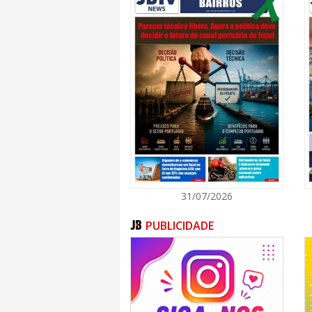
voluntário em prol do meio ambiente. Apenas
de 25 toneladas de resíduos dos nossos rio
continua com centenas de pessoas contrib
consciente e preparada para os desafios clim
Além dos benefícios diretos ao meio ambien
Juntos pelo Rio é sensibilizar as futura
preservação ambiental. A presença de cr
atividades reforçou o caráter educativo da aç
Entre os participantes estavam a voluntária C
Bernardo, que percorreram juntas os espaço
Mãe e filha compartilharam uma experiênci
mais importantes do evento: transmitir, p
natureza e responsabilidade com o futuro.
“Participar dessa ação é motivo de muito or
filha e mostrar, por meio do exemplo, a imp
31/07/2026
é algo muito especial. São valores que ela l
construir um futuro melhor para as próximas 
PUBLICIDADE
Para o vice-prefeito Rubens Angioletti, inic
de pertencimento da comunidade.
“O Juntos pelo Rio vai muito além da limpe
que desperta consciência, promove cidada
fazer a diferença na preservação do meio
une por um objetivo comum, todos saem gan