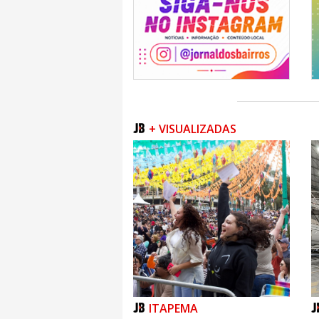
Ao longo da manhã, os voluntários re
irregularmente em diferentes pontos da cida
dos recursos hídricos e para a proteção da f
da organização é que as ações realizadas a
retirada de mais de 50 toneladas de resídu
contagem oficial será divulgada ao longo da
O volume demonstra a importância de iniciat
e preservação ambiental. Mais do que uma 
ajuda a preparar o município para enfrentar
+ VISUALIZADAS
climáticas e pela previsão de um forte El Niñ
a resiliência da cidade diante de eventos cli
ITAPEMA