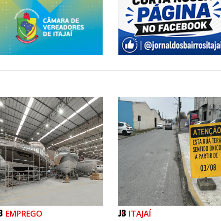
colheram resíduos descartados
de, contribuindo para a conservação
auna e da flora locais. A expectativa
o longo da programação resultem na
os dos rios e margens de Itajaí. A
 semana.
ivas permanentes de conscientização
ação de limpeza, o Juntos pelo Rio
 os desafios trazidos pelas mudanças
o, fortalecendo a proteção dos rios e
máticos extremos.
EMPREGO
ITAJAÍ