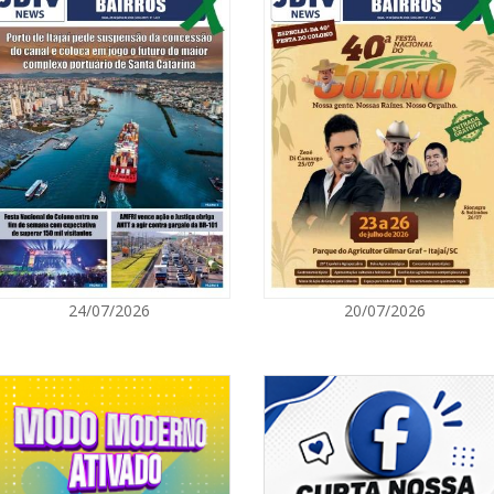
 nesta sexta-feira, retiramos cerca
07/08/2026 | 0
s e margens. Hoje, essa mobilização
uindo para uma cidade mais limpa,
Prefeitura de
áticos e ambientais.”
para artistas 
te, um dos principais objetivos do
s gerações sobre a importância da
ITAPEMA
ianças, adolescentes e jovens nas
ão.
07/08/2026 | 0
aroline Coelho e sua filha, Maia Iriê
Itapema se des
s destinados à coleta de resíduos.
região
a que simboliza um dos propósitos
elo exemplo, valores de respeito à
BALNEÁRIO PIÇARRAS
gulho. Poder estar ao lado da minha
07/08/2026 | 0
ortância de cuidar do meio ambiente
24/07/2026
20/07/2026
evará para a vida toda e que ajudam a
Sala do Empre
gerações”, afirmou Caroline.
consultorias g
iativas como essa fortalecem o senso
NAVEGANTES
za dos espaços naturais. É uma ação
07/08/2026 | 0
nia e mostra que cada pessoa pode
 ambiente. Quando a comunidade se
Navegantes co
hando.”
Nacional