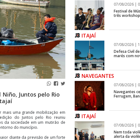
07/08/2026 | 0
Festival de Mús
três workshops
ITAJAÍ
07/08/2026 | 1
Defesa Civil d
marés com no
NAVEGANTES
07/08/2026 | 0
Navegantes ce
 Niño, Juntos pelo Rio
Ferrugem, Ban
tajaí
or mais uma grande mobilização em
ITAJAÍ
edição do Juntos pelo Rio reuniu
tos da sociedade em um mutirão de
07/08/2026 | 0
 entorno do município.
Nem toda violê
alerta da viol
aior diante da previsão de um forte