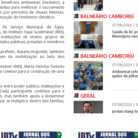
benefícios ambientais imediatos, a
ntribui para melhorar o escoamento
 por períodos de chuvas intensas,
BALNEÁRIO CAMBORIÚ
atuação do fenômeno climático.
07/08/2026 | 0
es do Serviço Municipal de Água,
Saúde de BC p
o Instituto Itajaí Sustentável (INIS),
Municípios ne
 instituições de ensino, grupos de
idades públicas, privadas e membros
e-prefeito, Rubens Angioletti, também
BALNEÁRIO CAMBORIÚ
aram da mobilização ao lado dos
07/08/2026 | 0
entável (INIS), Maria Heloísa Furtado
o coletivo para a construção de uma
Ambiental refo
quilos de pilha
o entre poder público, instituições e
ada participante contribui para a
GERAL
as, mas também ajuda a disseminar
e se multiplica dentro das famílias,
07/08/2026 | 0
Jordan Hang le
InspiraBQ, em
tância da mobilização e do trabalho
 e a preparação da cidade para os
ITAPEMA
e Itajaí e mostra a força do trabalho