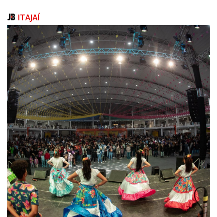
aprendizado e fortalecem redes de inclusão e cidadania”, afirma a
responsável pelo setor de Contrapartidas da Univali, Jaqueline de Paulo.
ITAJAÍ
Sobre a escola Helen Keller
Localizada em Balneário Camboriú, a escola Helen Keller atua desde
2000 na formação e treinamento de cães-guia para pessoas com
deficiência visual. A instituição é reconhecida como a primeira da
América Latina certificada pela International Guide Dog Federation
(IGDF), organização internacional da área.
Além da preparação dos cães-guia, a escola desenvolve ações de
conscientização sobre acessibilidade, mobilidade assistida e inclusão
social. O processo de formação dos animais envolve treinamento
técnico, acompanhamento veterinário, atuação de famílias
socializadoras e adaptação junto aos tutores. Os cães-guia são
entregues gratuitamente às pessoas atendidas pela instituição.
Rede de impacto social
Com presença em instituições comunitárias de todo o estado, o
programa Universidade Gratuita já beneficia mais de 50 mil estudantes
vinculados ao sistema Acafe. A política pública criada pelo Governo de
Santa Catarina prevê bolsas integrais em troca da realização de
atividades de interesse coletivo após a formação acadêmica.
Na Univali, cerca de 5.700 acadêmicos integram o programa. A
universidade atua desde as etapas de orientação e acompanhamento
acadêmico até a construção das frentes de contrapartida desenvolvidas
em parceria com municípios, entidades e organizações da sociedade