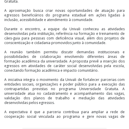
Gratuita.
A aproximação busca criar novas oportunidades de atuação para
egressos beneficiários do programa estadual em ações ligadas à
inclusão, acessibilidade e atendimento à comunidade.
Durante o encontro, a equipe da Univali conheceu as atividades
desenvolvidas pela instituição, referência na formação e treinamento de
cães-guia para pessoas com deficiência visual, além dos projetos de
conscientização e cidadania promovidos junto à comunidade.
A reunião também permitiu discutir demandas institucionais e
possibilidades de colaboração envolvendo diferentes áreas de
formação acadêmica da universidade. A proposta prevê a inserção dos
egressos em atividades de caráter social desenvolvidas pela escola,
conectando formação acadêmica e impacto comunitário.
A iniciativa integra o movimento da Univali de fortalecer parcerias com
entidades sociais, organizações e poder público para a execução das
contrapartidas previstas no programa Universidade Gratuita. A
universidade atua no cadastramento e acompanhamento das vagas,
validação dos planos de trabalho e mediação das atividades
desenvolvidas pelos egressos.
A expectativa é que a parceria contribua para ampliar a rede de
cooperação social vinculada ao programa e gere novas vagas de
atuação nos próximos meses. “Quando a formação acadêmica encontra
projetos com impacto social direto, surgem experiências que ampliam o