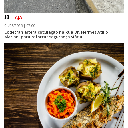
ITAJAÍ
01/08/2026 | 07:00
Codetran altera circulação na Rua Dr. Hermes Atílio
Mariani para reforçar segurança viária
05/08/2026 | 07:00
Sorveteria do Norte de SC expande e abre primeira unidade em
Florianópolis
GERAL