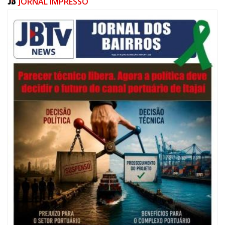
JORNAL IMPRESSO
05/08/2026 | 07:00
Salão Nobre Rui Barbosa do Palácio Marcos Konder abrigará gabinete
protocolar do Município
ITAJAÍ