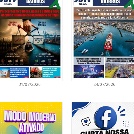
08/08/2026 | 0
8º Capoezade 
atividades cult
GERAL
08/08/2026 | 0
Univali e Câma
especialistas p
BALNEÁRIO CAMBORIÚ
08/08/2026 | 0
31/07/2026
24/07/2026
Teatro Bruno N
sábado
BALNEÁRIO CAMBORIÚ
08/08/2026 | 0
Setor judicial
dias 10 e 11 d