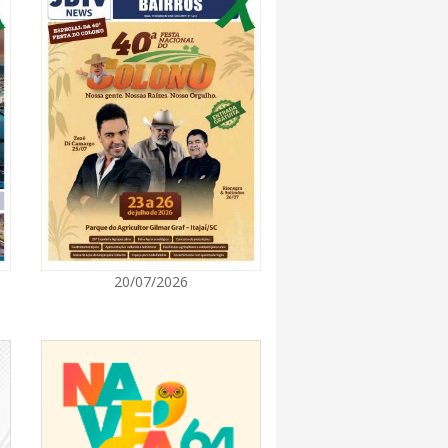
7:00
promove semana de oficinas gratuitas e
urais em Itajaí
7:00
ra de Vereadores de Itajaí reúnem
ara discutir políticas públicas e inovação
7:00
20/07/2026
itz terá concerto “Rock ao Piano” neste
7:00
 de medicamentos de BC estará fechado nos
e agosto para realização de inventário