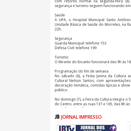
com retorno normal na segunda-feira (8).
segurança e turismo seguem funcionando em 
Saúde
A UPA, o Hospital Municipal Santo Antôn
Unidade Básica de Saúde do Morretes, na Rua
22h.
Segurança
Guarda Municipal: telefone 153
Defesa Civil: telefone 199
Turismo
O Mirante do Encanto funcionará das 9h às 18
Programação do fim de semana
No sábado (6), a Festa Junina da Cultura 
Cultural Nelson Santos, com apresentações c
decoração temática, comidas típicas e show
público.
No domingo (7), a Feira da Cultura integra o 5
do Centro, entre as ruas 137 e 165, das 8h às 1
a paixão pelos clássicos que marcaram geraç
JORNAL IMPRESSO