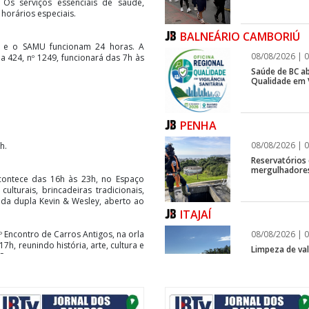
 Os serviços essenciais de saúde,
horários especiais.
BALNEÁRIO CAMBORIÚ
io e o SAMU funcionam 24 horas. A
08/08/2026 | 0
 424, nº 1249, funcionará das 7h às
Saúde de BC ab
Qualidade em V
PENHA
08/08/2026 | 0
h.
Reservatórios
mergulhadores
acontece das 16h às 23h, no Espaço
ulturais, brincadeiras tradicionais,
 da dupla Kevin & Wesley, aberto ao
ITAJAÍ
08/08/2026 | 0
º Encontro de Carros Antigos, na orla
7h, reunindo história, arte, cultura e
Limpeza de vala
ões.
ITAJAÍ