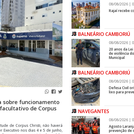
08/08/2026 | 0
Itajaí recebe 
BALNEÁRIO CAMBORIÚ
08/08/2026 | 0
20 anos da Lei
de violência 
Municipal
BALNEÁRIO CAMBORIÚ
08/08/2026 | 0
Defesa Civil o
lixo para prev
ta sobre funcionamento
 facultativo de Corpus
NAVEGANTES
08/08/2026 | 0
rtude de Corpus Christi, não haverá
Agosto Laranj
r Executivo nos dias 4 e 5 de junho,
prevenção de d