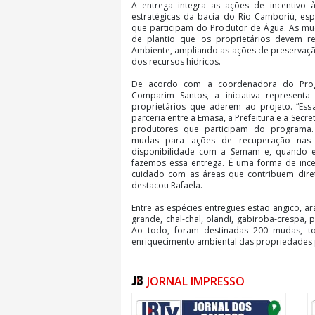
A entrega integra as ações de incentivo
estratégicas da bacia do Rio Camboriú, es
que participam do Produtor de Água. As mu
de plantio que os proprietários devem r
Ambiente, ampliando as ações de preservaçã
dos recursos hídricos.
De acordo com a coordenadora do Prog
Comparim Santos, a iniciativa represent
proprietários que aderem ao projeto. “Ess
parceria entre a Emasa, a Prefeitura e a Sec
produtores que participam do programa. 
mudas para ações de recuperação nas p
disponibilidade com a Semam e, quando e
fazemos essa entrega. É uma forma de incen
cuidado com as áreas que contribuem dire
destacou Rafaela.
Entre as espécies entregues estão angico, ar
grande, chal-chal, olandi, gabiroba-crespa, p
Ao todo, foram destinadas 200 mudas, t
enriquecimento ambiental das propriedades p
O Programa
JORNAL IMPRESSO
O Programa Produtor de Água tem como 
conservação do solo, recuperação de áreas
e preservação da vegetação nativa, contribu