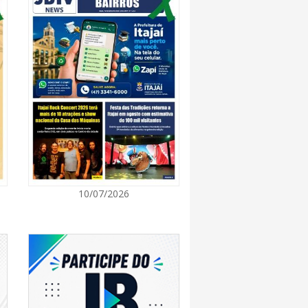
8:28
 se forma sobre o oceano, mas Santa
impactos provocados pela frente fria e pelo
7:00
Cultura retoma oficinas culturais com diversas
ara a comunidade
7:00
10/07/2026
a a exploração da gastronomia do 14º
arroupilha estão abertas
7:00
osição de arte transforma o Paço Municipal
de cultura