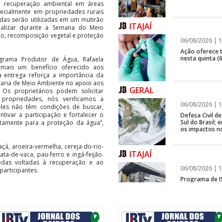
 à recuperação ambiental em áreas
pecialmente em propriedades rurais
das serão utilizadas em um mutirão
ITAJAÍ
ealizar durante a Semana do Meio
o, recomposição vegetal e proteção
06/08/2026 | 1
Ação oferece te
nesta quinta (6
rama Produtor de Água, Rafaela
a mais um benefício oferecido aos
a entrega reforça a importância da
retaria de Meio Ambiente no apoio aos
GERAL
Os proprietários podem solicitar
ropriedades, nós verificamos a
06/08/2026 | 1
les não têm condições de buscar,
tivar a participação e fortalecer o
Defesa Civil 
Sul do Brasil
tamente para a proteção da água”,
os impactos n
açá, aroeira-vermelha, cereja-do-rio-
ITAJAÍ
ata-de-vaca, pau-ferro e ingá-feijão.
odas voltadas à recuperação e ao
06/08/2026 | 1
articipantes.
Programa de IS
rápida em fren
objetivo incentivar práticas de
 degradadas, proteção de nascentes
GERAL
indo para a melhoria da qualidade e