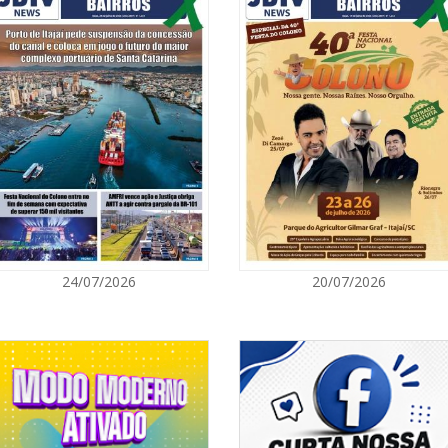
a do Rio Camboriú, responsável pelo
06/08/2026 | 1
boriú.
Ciclone-bomba
Catarina terá 
vento Sul
ITAPEMA
06/08/2026 | 0
Secretaria de 
modalidades p
BALNEÁRIO CAMBORIÚ
06/08/2026 | 0
24/07/2026
20/07/2026
Inscrições par
Acampamento F
CAMBORIÚ
06/08/2026 | 0
Camboriú: exp
em um espaço 