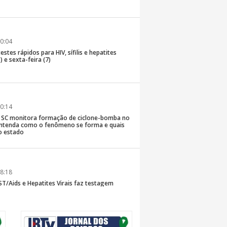
0:04
stes rápidos para HIV, sífilis e hepatites
) e sexta-feira (7)
0:14
de SC monitora formação de ciclone-bomba no
; entenda como o fenômeno se forma e quais
o estado
8:18
T/Aids e Hepatites Virais faz testagem
te ao CIS