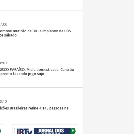
7:00
romove mutirão de DIU e Implanon na UBS
ste sábado
8:03
SCO PARAÍSO: Mídia domesticada, Centrão
premo fazendo jogo sujo
8:12
ições Brasileiras reúne 4.145 pessoas na
inaldo Sama sobe ao palco nesta sexta, às 19h