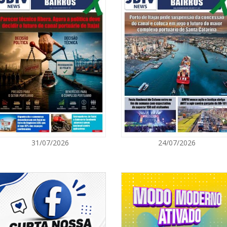
07/08/2026 | 0
Ambiental refo
quilos de pilha
GERAL
07/08/2026 | 0
Jordan Hang le
InspiraBQ, em
ITAPEMA
07/08/2026 | 0
31/07/2026
24/07/2026
Prefeitura de
para artistas 
ITAPEMA
07/08/2026 | 0
Itapema se des
região