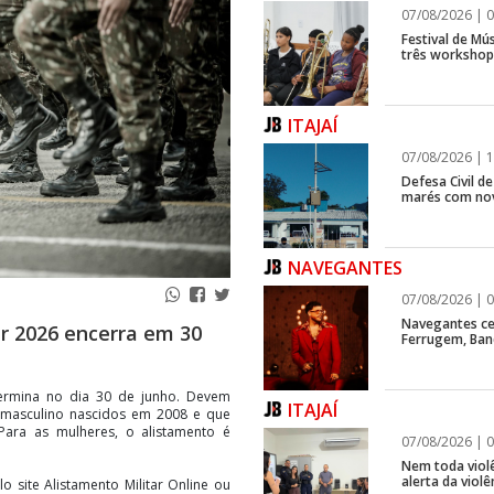
07/08/2026 | 0
Festival de Mús
três workshops
ITAJAÍ
07/08/2026 | 1
Defesa Civil d
marés com no
NAVEGANTES
07/08/2026 | 0
Navegantes ce
ar 2026 encerra em 30
Ferrugem, Ban
termina no dia 30 de junho. Devem
ITAJAÍ
 masculino nascidos em 2008 e que
ara as mulheres, o alistamento é
07/08/2026 | 0
Nem toda violê
alerta da viol
o site Alistamento Militar Online ou