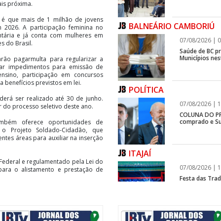
ais próxima.
va é que mais de 1 milhão de jovens
BALNEÁRIO CAMBORIÚ
 2026. A participação feminina no
luntária e já conta com mulheres em
07/08/2026 | 0
s do Brasil.
Saúde de BC p
Municípios ne
ão pagarmulta para regularizar a
erar impedimentos para emissão de
ensino, participação em concursos
 benefícios previstos em lei.
POLÍTICA
erá ser realizado até 30 de junho.
07/08/2026 | 1
r do processo seletivo deste ano.
COLUNA DO PRI
comprado e Su
ambém oferece oportunidades de
tá o Projeto Soldado-Cidadão, que
entes áreas para auxiliar na inserção
ITAJAÍ
o Federal e regulamentado pela Lei do
07/08/2026 | 1
 para o alistamento e prestação de
Festa das Trad
estreia, e Reg
BALNEÁRIO CAMBORIÚ