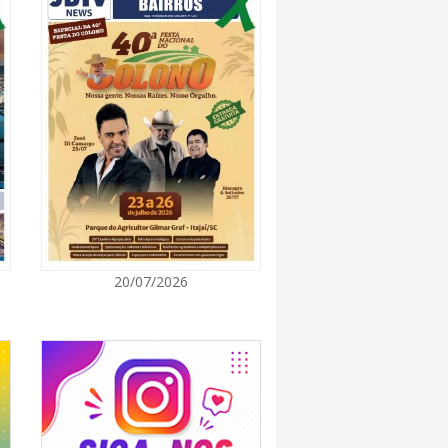
7:00
rça descarte sustentável com envio de 330
s à logística reversa
7:00
va estratégias de marketing e vendas ao
 Brusque
7:00
20/07/2026
 Itapema segue com credenciamento aberto
e produtores culturais
7:00
taca no IDEB e conquista melhor resultado da