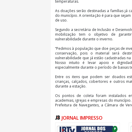
temperaturas.
As doações serão destinadas a famílias já c
do município. A orientação é para que seja
de uso.
Segundo a secretária de Inclusão e Desenvolv
mobilização tem o objetivo de garant
vulnerabilidade durante o inverno.
“Pedimos à população que doe peças de inv
conservação, pois o material será dest
vulnerabilidade que já estão cadastradas na 
Nosso intuito é levar apoio e dignida
especialmente durante o período de baixas t
Entre os itens que podem ser doados est
crianças, calçados, cobertores e outros mat
durante a estação.
Os pontos de coleta foram instalados em
academias, igrejas e empresas do município. 
Prefeitura de Navegantes, a Câmara de Ver
supermercados e instituições parceiras.
JORNAL IMPRESSO
Confira os 19 pontos de coleta:
Prefeitura Municipal de Navegantes (Rua João 