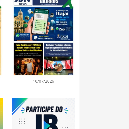
7:00
a a exploração da gastronomia do 14º
arroupilha estão abertas
7:00
osição de arte transforma o Paço Municipal
de cultura
7:00
10/07/2026
a obra que ampliará conexão entre vias e
ilidade urbana
7:00
e inscrições para entidades da sociedade civil
da composição do Conselho Municipal da