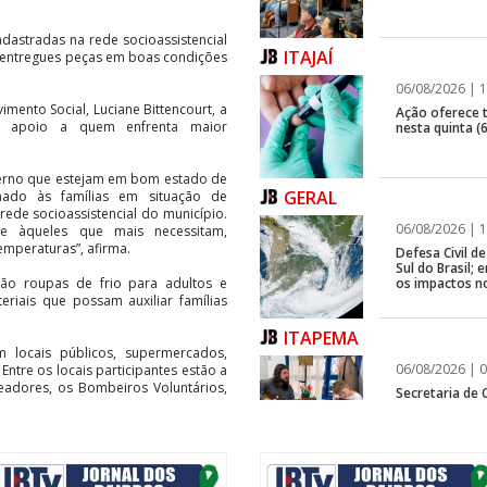
adastradas na rede socioassistencial
ITAJAÍ
m entregues peças em boas condições
06/08/2026 | 1
imento Social, Luciane Bittencourt, a
Ação oferece te
ir apoio a quem enfrenta maior
nesta quinta (6
erno que estejam em bom estado de
GERAL
inado às famílias em situação de
rede socioassistencial do município.
06/08/2026 | 1
de àqueles que mais necessitam,
emperaturas”, afirma.
Defesa Civil 
Sul do Brasil
os impactos n
ão roupas de frio para adultos e
eriais que possam auxiliar famílias
ITAPEMA
 locais públicos, supermercados,
06/08/2026 | 0
Entre os locais participantes estão a
eadores, os Bombeiros Voluntários,
Secretaria de 
modalidades p
Emílio, 100 – Centro)
BALNEÁRIO CAMBORIÚ