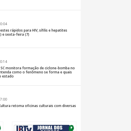
0:04
stes rápidos para HIV, sífilis e hepatites
) e sexta-feira (7)
0:14
de SC monitora formação de ciclone-bomba no
; entenda como o fenômeno se forma e quais
o estado
7:00
Cultura retoma oficinas culturais com diversas
ara a comunidade