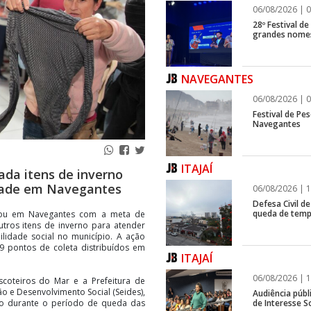
06/08/2026 | 0
28º Festival d
grandes nomes
NAVEGANTES
06/08/2026 | 0
Festival de Pes
Navegantes
ITAJAÍ
da itens de inverno
idade em Navegantes
06/08/2026 | 1
Defesa Civil de
queda de temp
ou em Navegantes com a meta de
utros itens de inverno para atender
ilidade social no município. A ação
9 pontos de coleta distribuídos em
ITAJAÍ
06/08/2026 | 1
scoteiros do Mar e a Prefeitura de
ão e Desenvolvimento Social (Seides),
Audiência públ
de Interesse So
io durante o período de queda das