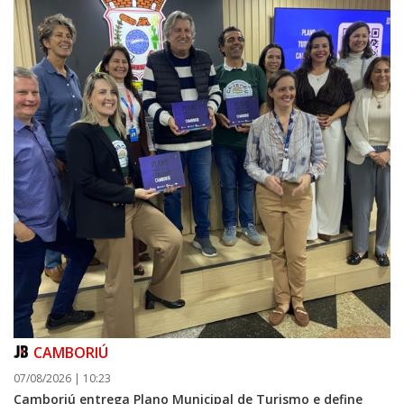
08/08/2026 | 07:00
Teatro Bruno Nitz terá concerto “Rock ao Piano” neste sábado
BALNEÁRIO CAMBORIÚ
CAMBORIÚ
07/08/2026 | 10:23
Camboriú entrega Plano Municipal de Turismo e define