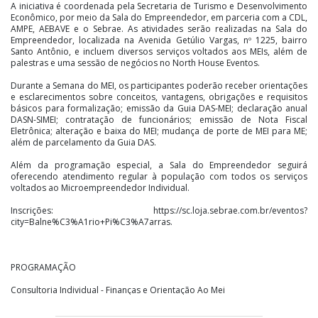
A iniciativa é coordenada pela Secretaria de Turismo e Desenvolvimento
Econômico, por meio da Sala do Empreendedor, em parceria com a CDL,
AMPE, AEBAVE e o Sebrae. As atividades serão realizadas na Sala do
Empreendedor, localizada na Avenida Getúlio Vargas, nº 1225, bairro
Santo Antônio, e incluem diversos serviços voltados aos MEIs, além de
palestras e uma sessão de negócios no North House Eventos.
Durante a Semana do MEI, os participantes poderão receber orientações
e esclarecimentos sobre conceitos, vantagens, obrigações e requisitos
básicos para formalização; emissão da Guia DAS-MEI; declaração anual
DASN-SIMEI; contratação de funcionários; emissão de Nota Fiscal
Eletrônica; alteração e baixa do MEI; mudança de porte de MEI para ME;
além de parcelamento da Guia DAS.
Além da programação especial, a Sala do Empreendedor seguirá
oferecendo atendimento regular à população com todos os serviços
voltados ao Microempreendedor Individual.
Inscrições: https://sc.loja.sebrae.com.br/eventos?
city=Balne%C3%A1rio+Pi%C3%A7arras.
PROGRAMAÇÃO
Consultoria Individual - Finanças e Orientação Ao Mei
Dia 25/05 das 8h às 12h e das 13h30 às 17h30