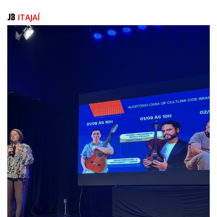
Local: Sala do empreendedor - Av. Getúlio Vargas, 1225 - Santo Antônio
ITAJAÍ
Oficina: Alcance Mais Vendas Online
Dia 25/05 das 14h às 18h
Local: Sala do empreendedor - Av. Getúlio Vargas, 1225 - Santo Antônio
Oficina: Faça Sua Estratégia de Precificação (Foco Em Prestadores De
Serviços)
Dia 26/05 das 18h às 22h
Local: Sala do empreendedor - Av. Getúlio Vargas, 1225 - Santo Antônio
Sessão de Negócios
Dia 27/05 das 18h às 22h
Local: North House Eventos - Rua Pescada, 339 - Itacolomi