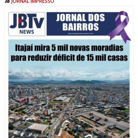
JORNAL IMPRESSO
07/08/2026 | 10:15
Defesa Civil de Itajaí e Univali ampliam monitoramento das marés com
novo marégrafo
NAVEGANTES