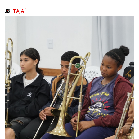
Os serviços do portal foram organizados conforme o perfil de cada
ITAJAÍ
público: “Cidadão”, “Servidor”, Empresa” e “Turista”. Além disso, todas as
secretarias e autarquias passaram a contar com páginas internas
próprias, contendo informações institucionais, contatos de secretários e
diretores, além de foto e currículo dos gestores. A proposta é tornar os
serviços públicos mais modernos, organizados e acessíveis para a
população.
“Na era digital, é fundamental que o município acompanhe as tendências,
garantindo facilidade no acesso aos serviços públicos. Um site bem
estruturado e intuitivo é a porta de entrada da prefeitura para o
cidadão, esteja ele em qualquer lugar”, ressalta a prefeita Juliana Pavan.
Assim como acontece com o aplicativo BC Digital, o novo portal poderá
receber melhorias contínuas, com a inclusão de novos serviços e
funcionalidades. O feedback da população também deverá contribuir
para o aperfeiçoamento da plataforma e para a evolução constante das
ferramentas digitais do município.
“A intenção do novo site é melhorar o acesso à informação para os
moradores. Claro que vamos ouvir a população sobre o que ainda
precisa ser ajustado e aprimorado. Queremos oferecer um portal claro,
moderno, tecnológico e que facilite o acesso das pessoas ao que elas
precisam diretamente no site da prefeitura”, completa a prefeita.