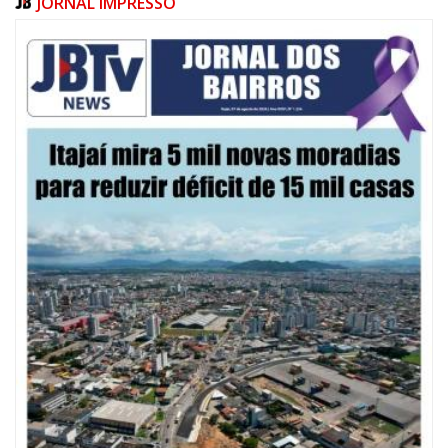
JORNAL IMPRESSO
09/08/2026 | 07:00
Defesa Civil de Itajaí apresentará plano de contingência contra El Niño na
ACII
ITAJAÍ