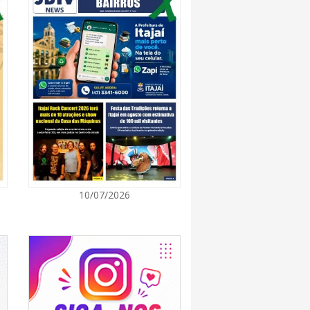
7:00
 Itapema segue com credenciamento aberto
e produtores culturais
7:00
taca no IDEB e conquista melhor resultado da
7:00
10/07/2026
endedor divulga agenda de capacitações e
ratuitas para agosto em Balneário Piçarras
7:00
nquista nota A+ na Capag do Tesouro