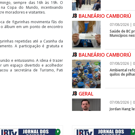
domingo, sempre das 16h às 19h. O
 na Copa do Mundo, incentivando
re moradores e visitantes.
BALNEÁRIO CAMBORIÚ
oca de figurinhas movimenta fãs do
07/08/2026 | 0
ma o álbum em um ponto de encontro
Saúde de BC p
Municípios ne
igurinhas repetidas até a Casinha da
mento. A participação é gratuita e
BALNEÁRIO CAMBORIÚ
nião e entusiasmo. A ideia é trazer
07/08/2026 | 0
er um espaço divertido e acolhedor
Ambiental refo
tacou a secretária de Turismo, Pati
quilos de pilha
GERAL
07/08/2026 | 0
Jordan Hang le
InspiraBQ, em
ITAPEMA