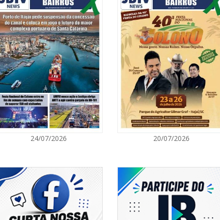
07/08/2026 | 0
Prefeitura de
para artistas 
ITAPEMA
07/08/2026 | 0
Itapema se des
região
BALNEÁRIO PIÇARRAS
07/08/2026 | 0
24/07/2026
20/07/2026
Sala do Empre
consultorias g
NAVEGANTES
07/08/2026 | 0
Navegantes co
Nacional