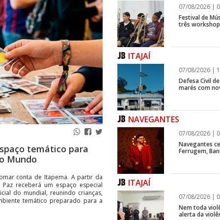
07/08/2026 | 0
Festival de Mús
três workshops
ITAJAÍ
07/08/2026 | 1
Defesa Civil d
marés com no
NAVEGANTES
07/08/2026 | 0
Navegantes ce
espaço temático para
Ferrugem, Ban
 do Mundo
mar conta de Itapema. A partir da
ITAJAÍ
a Paz receberá um espaço especial
cial do mundial, reunindo crianças,
07/08/2026 | 0
mbiente temático preparado para a
Nem toda violê
alerta da viol