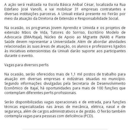
A ação será realizada na Escola Básica Aníbal César, localizada na Rua
Estefano José Vanolli, e vai mobilizar 31 empresas contratantes e
diversas instituições parceiras. A Univali estará presente no Feirão por
meio da atuação da Diretoria de Extensão e Responsabilidade Social.
Na ocasião, os programas Jovem Aprendiz e Univida e os projetos de
extensão Mãos de Vida, Tutores do Sorriso, Escritório Modelo de
Advocacia (EMA/Itajaí), Núcleo de Apoio ao Migrante (NAM) e Plante
Saúde devem representar a Universidade. Além de abordar atividades
relacionadas às suas áreas de atuação, os alunos e professores ligados
às iniciativas extensionistas da Univali darão suporte aos participantes
durante o evento.
Vagas para diversos perfis
Na ocasião, serão oferecidos mais de 1,1 mil postos de trabalho para
atuação em diversas empresas e indústrias situadas no município.
Segundo informações divulgadas pela Secretaria de Desenvolvimento
Econômico de Itajaí, há oportunidades para mais de 100 funções que
contemplam diferentes perfis profissionais.
Serão disponibilizadas vagas operacionais e de entrada, para funções
técnicas especializadas nas áreas de mecânica, elétrica, naval e de
segurança, além de cargos administrativos e de gestão. O feirão também
contempla vagas para pessoas com deficiência (PCD).
Preparação de candidatos