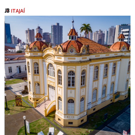
A iniciativa também contará com ações de preparação dos candidatos.
Uma delas é uma palestra com orientações práticas sobre elaboração
ITAJAÍ
de currículos e postura do trabalhador durante a participação em
entrevistas. A atividade acontece às 8h. Além disso, o Feirão contará com
equipes especializadas para auxiliar na elaboração e impressão de
currículos durante o evento.
Inscrições
Interessados em participar do Feirão de Empregos de Itajaí podem
realizar inscrição antecipada na plataforma Sympla. Ao realizarem esta
ação, os trabalhadores terão acesso prioritário nas atividades do
evento.