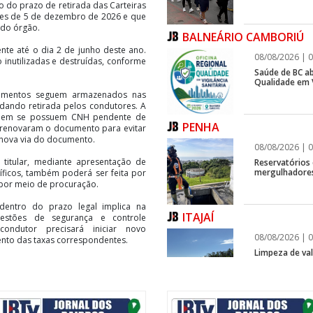
 do prazo de retirada das Carteiras
ntes de 5 de dezembro de 2026 e que
 do órgão.
BALNEÁRIO CAMBORIÚ
te até o dia 2 de junho deste ano.
08/08/2026 | 0
 inutilizadas e destruídas, conforme
Saúde de BC ab
Qualidade em V
umentos seguem armazenados nas
ando retirada pelos condutores. A
iquem se possuem CNH pendente de
PENHA
 renovaram o documento para evitar
 nova via do documento.
08/08/2026 | 0
 titular, mediante apresentação de
Reservatórios
mergulhadores
íficos, também poderá ser feita por
 por meio de procuração.
dentro do prazo legal implica na
ITAJAÍ
estões de segurança e controle
 condutor precisará iniciar novo
08/08/2026 | 0
nto das taxas correspondentes.
Limpeza de vala
ixem para os últimos dias do prazo
imento do documento dentro do prazo
ITAJAÍ