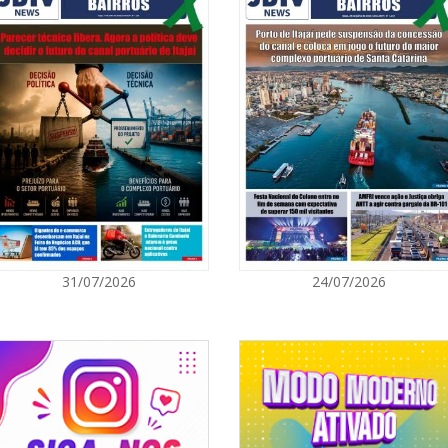
08/08/2026 | 0
8º Capoezade 
atividades cult
GERAL
08/08/2026 | 0
Univali e Câma
especialistas p
BALNEÁRIO CAMBORIÚ
08/08/2026 | 0
31/07/2026
24/07/2026
Teatro Bruno N
sábado
BALNEÁRIO CAMBORIÚ
08/08/2026 | 0
Setor judicial
dias 10 e 11 d