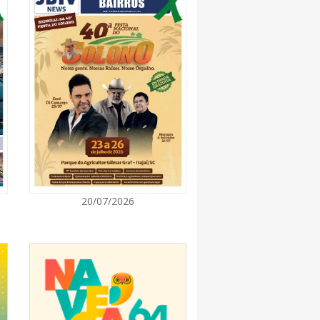
7:00
promove semana de oficinas gratuitas e
urais em Itajaí
7:00
ra de Vereadores de Itajaí reúnem
ara discutir políticas públicas e inovação
7:00
20/07/2026
itz terá concerto “Rock ao Piano” neste
7:00
 de medicamentos de BC estará fechado nos
e agosto para realização de inventário