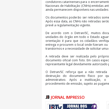
condutores catarinenses para o encerramento
Nacionais de Habilitação (CNHs) emitidas a
ainda permanecem disponíveis nas unidades
Os documentos poderão ser retirados somen
Após essa data, as CNHs não retiradas serão
prevê a regulamentação vigente.
De acordo com o Detran/SC, muitos doc
unidades do órgão em todo o Estado aguard
orientação é para que os cidadãos verif
entrega e procurem o local onde fizeram ou
transtornos e a necessidade de solicitar uma
A retirada deve ser realizada pelo próprio
documento oficial com foto. Em casos espec
representante legal devidamente autorizado
O Detran/SC reforça que a não retirada 
destruição do documento físico por qu
administrativo. Após a inutilização, o
procedimento de emissão, sujeito ao pagame
A recomendação é que os motoristas não de
final, evitando filas e garantindo o receb
JORNAL IMPRESSO
estabelecido.