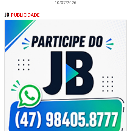
10/07/2026
PUBLICIDADE
06/08/2026 | 18:18
Programa de IST/Aids e Hepatites Virais faz testagem rápida em frente
ao CIS
GERAL