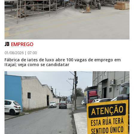
EMPREGO
06/08/2026 | 07:00
01/08/2026 | 07:00
Camboriú: exposição de arte transforma o Paço Municipal em um espaço
Fábrica de iates de luxo abre 100 vagas de emprego em
de cultura
Itajaí; veja como se candidatar