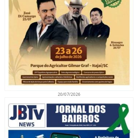
06/08/2026 | 10:04
Ação oferece testes rápidos para HIV, sífilis e hepatites nesta quinta (6) e
sexta-feira (7)
GERAL
20/07/2026