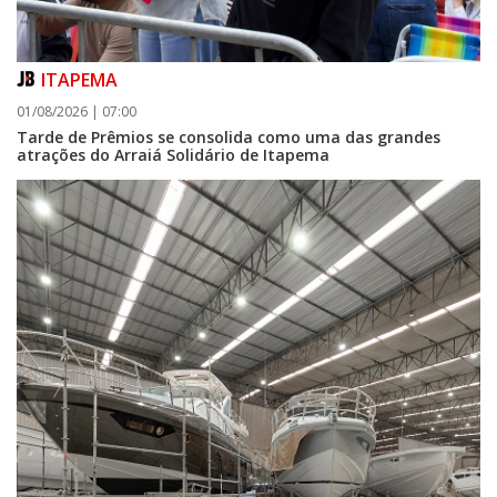
ITAPEMA
06/08/2026 | 07:00
01/08/2026 | 07:00
Inscrições para a exploração da gastronomia do 14º Acampamento
Tarde de Prêmios se consolida como uma das grandes
Farroupilha estão abertas
atrações do Arraiá Solidário de Itapema
CAMBORIÚ