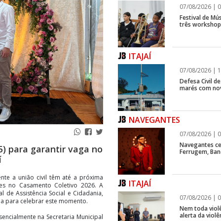
07/08/2026 | 0
Festival de Mús
três workshops
ITAJAÍ
07/08/2026 | 1
Defesa Civil d
marés com no
NAVEGANTES
07/08/2026 | 0
Navegantes ce
5) para garantir vaga no
Ferrugem, Ban
í
ente a união civil têm até a próxima
ITAJAÍ
ções no Casamento Coletivo 2026. A
al de Assistência Social e Cidadania,
07/08/2026 | 0
a para celebrar este momento.
Nem toda violê
alerta da viol
sencialmente na Secretaria Municipal