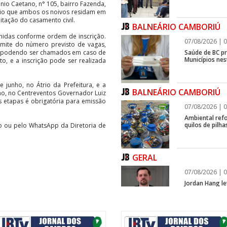
ônio Caetano, n° 105, bairro Fazenda,
ário que ambos os noivos residam em
litação do casamento civil.
BALNEÁRIO CAMBORIÚ
chidas conforme ordem de inscrição.
07/08/2026 | 0
imite do número previsto de vagas,
Saúde de BC p
a, podendo ser chamados em caso de
Municípios ne
to, e a inscrição pode ser realizada
e junho, no Átrio da Prefeitura, e a
BALNEÁRIO CAMBORIÚ
nho, no Centreventos Governador Luiz
as etapas é obrigatória para emissão
07/08/2026 | 0
Ambiental refo
quilos de pilha
xo ou pelo WhatsApp da Diretoria de
GERAL
07/08/2026 | 0
Jordan Hang le
InspiraBQ, em
ITAPEMA