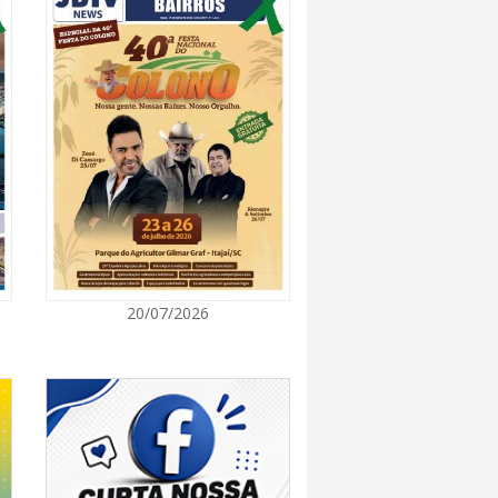
7:00
 Itapema segue com credenciamento aberto
e produtores culturais
7:00
taca no IDEB e conquista melhor resultado da
7:00
20/07/2026
endedor divulga agenda de capacitações e
ratuitas para agosto em Balneário Piçarras
7:00
nquista nota A+ na Capag do Tesouro