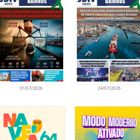
07/08/2026 | 0
Prefeitura de
para artistas 
ITAPEMA
07/08/2026 | 0
Itapema se des
região
BALNEÁRIO PIÇARRAS
07/08/2026 | 0
31/07/2026
24/07/2026
Sala do Empre
consultorias g
NAVEGANTES
07/08/2026 | 0
Navegantes co
Nacional