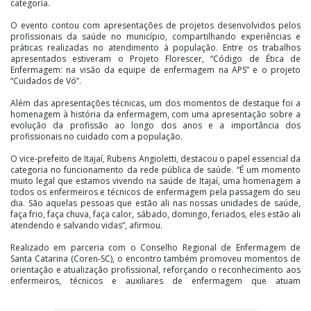
categoria.
O evento contou com apresentações de projetos desenvolvidos pelos
profissionais da saúde no município, compartilhando experiências e
práticas realizadas no atendimento à população. Entre os trabalhos
apresentados estiveram o Projeto Florescer, “Código de Ética de
Enfermagem: na visão da equipe de enfermagem na APS” e o projeto
“Cuidados de Vó”.
Além das apresentações técnicas, um dos momentos de destaque foi a
homenagem à história da enfermagem, com uma apresentação sobre a
evolução da profissão ao longo dos anos e a importância dos
profissionais no cuidado com a população.
O vice-prefeito de Itajaí, Rubens Angioletti, destacou o papel essencial da
categoria no funcionamento da rede pública de saúde. “É um momento
muito legal que estamos vivendo na saúde de Itajaí, uma homenagem a
todos os enfermeiros e técnicos de enfermagem pela passagem do seu
dia. São aquelas pessoas que estão ali nas nossas unidades de saúde,
faça frio, faça chuva, faça calor, sábado, domingo, feriados, eles estão ali
atendendo e salvando vidas”, afirmou.
Realizado em parceria com o Conselho Regional de Enfermagem de
Santa Catarina (Coren-SC), o encontro também promoveu momentos de
orientação e atualização profissional, reforçando o reconhecimento aos
enfermeiros, técnicos e auxiliares de enfermagem que atuam
diariamente no SUS de Itajaí.