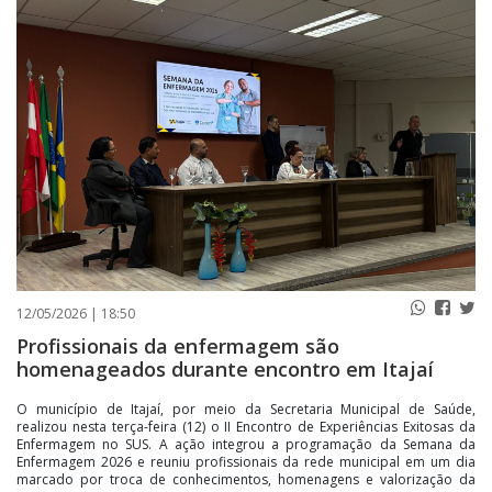
PUBLICAÇÕES LEGAIS
CONTATO
12/05/2026 | 18:50
Profissionais da enfermagem são
homenageados durante encontro em Itajaí
O município de Itajaí, por meio da Secretaria Municipal de Saúde,
realizou nesta terça-feira (12) o II Encontro de Experiências Exitosas da
Enfermagem no SUS. A ação integrou a programação da Semana da
Enfermagem 2026 e reuniu profissionais da rede municipal em um dia
marcado por troca de conhecimentos, homenagens e valorização da