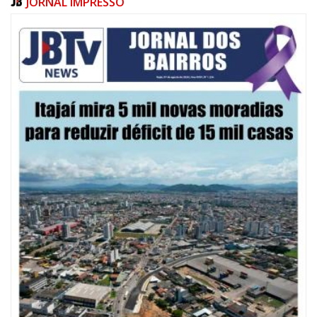
JORNAL IMPRESSO
07/08/2026 | 10:15
Defesa Civil de Itajaí e Univali ampliam monitoramento das marés com
novo marégrafo
NAVEGANTES