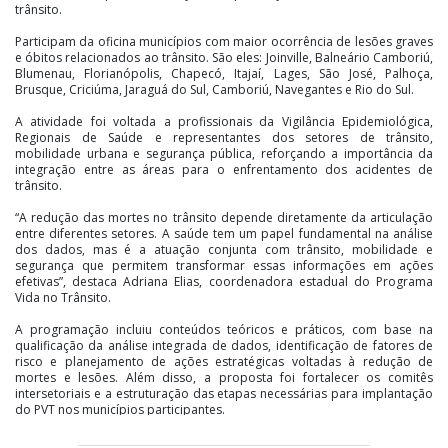
trânsito.
Participam da oficina municípios com maior ocorrência de lesões graves
e óbitos relacionados ao trânsito. São eles: Joinville, Balneário Camboriú,
Blumenau, Florianópolis, Chapecó, Itajaí, Lages, São José, Palhoça,
Brusque, Criciúma, Jaraguá do Sul, Camboriú, Navegantes e Rio do Sul.
A atividade foi voltada a profissionais da Vigilância Epidemiológica,
Regionais de Saúde e representantes dos setores de trânsito,
mobilidade urbana e segurança pública, reforçando a importância da
integração entre as áreas para o enfrentamento dos acidentes de
trânsito.
“A redução das mortes no trânsito depende diretamente da articulação
entre diferentes setores. A saúde tem um papel fundamental na análise
dos dados, mas é a atuação conjunta com trânsito, mobilidade e
segurança que permitem transformar essas informações em ações
efetivas”, destaca Adriana Elias, coordenadora estadual do Programa
Vida no Trânsito.
A programação incluiu conteúdos teóricos e práticos, com base na
qualificação da análise integrada de dados, identificação de fatores de
risco e planejamento de ações estratégicas voltadas à redução de
mortes e lesões. Além disso, a proposta foi fortalecer os comitês
intersetoriais e a estruturação das etapas necessárias para implantação
do PVT nos municípios participantes.
A realização da oficina é resultado de um levantamento conduzido pela