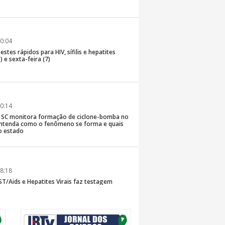
0:04
stes rápidos para HIV, sífilis e hepatites
) e sexta-feira (7)
0:14
de SC monitora formação de ciclone-bomba no
; entenda como o fenômeno se forma e quais
o estado
8:18
T/Aids e Hepatites Virais faz testagem
te ao CIS