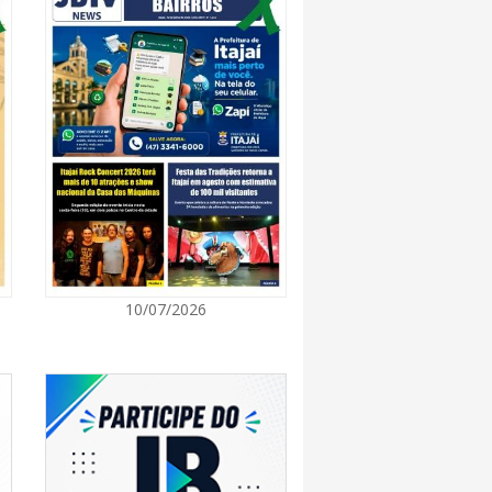
8:28
 se forma sobre o oceano, mas Santa
impactos provocados pela frente fria e pelo
7:00
Cultura retoma oficinas culturais com diversas
ara a comunidade
7:00
10/07/2026
a a exploração da gastronomia do 14º
arroupilha estão abertas
7:00
osição de arte transforma o Paço Municipal
de cultura