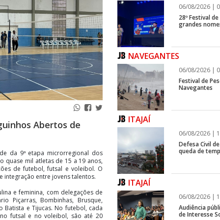
06/08/2026 | 0
28º Festival d
grandes nomes
NAVEGANTES
06/08/2026 | 0
Festival de Pes
Navegantes
ITAJAÍ
guinhos Abertos de
06/08/2026 | 1
Defesa Civil de
queda de temp
de da 9ª etapa microrregional dos
o quase mil atletas de 15 a 19 anos,
es de futebol, futsal e voleibol. O
 integração entre jovens talentos.
ITAJAÍ
lina e feminina, com delegações de
06/08/2026 | 1
rio Piçarras, Bombinhas, Brusque,
Audiência públ
o Batista e Tijucas. No futebol, cada
de Interesse So
 no futsal e no voleibol, são até 20