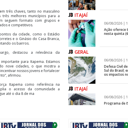
em três chaves, tanto no masculino
ITAJAÍ
s três melhores municípios para a
bém seguem formato com grupos e
06/08/2026 | 1
ados e competitivos.
Ação oferece te
nesta quinta (6
pontos da cidade, como o Estádio
Morretes e o Ginásio do Casa Branca,
tando os bairros.
GERAL
margo, destacou a relevância da
06/08/2026 | 1
 importante para Itapema. Estamos
ando nove cidades, o que mostra a
Defesa Civil 
Sul do Brasil
ncentivar nossos jovens e fortalecer
os impactos n
to”, afirmou.
força Itapema como referência na
ITAJAÍ
mplia o acesso da comunidade a
gue até o dia 8 de ma
06/08/2026 | 1
Programa de IS
rápida em fren
GERAL