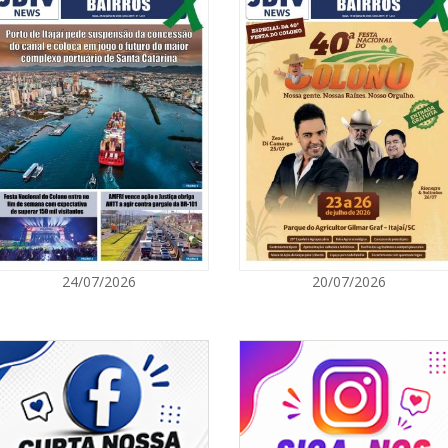
06/08/2026 | 1
Ciclone-bomba
Catarina terá 
vento Sul
ITAPEMA
06/08/2026 | 0
Secretaria de 
modalidades p
BALNEÁRIO CAMBORIÚ
06/08/2026 | 0
24/07/2026
20/07/2026
Inscrições par
Acampamento F
CAMBORIÚ
06/08/2026 | 0
Camboriú: exp
em um espaço 