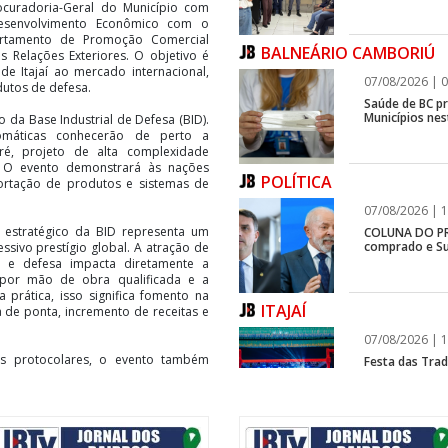
ocuradoria-Geral do Município com
 Desenvolvimento Econômico com o
artamento de Promoção Comercial
BALNEÁRIO CAMBORIÚ
 Relações Exteriores. O objetivo é
de Itajaí ao mercado internacional,
07/08/2026 | 0
dutos de defesa.
Saúde de BC p
Municípios ne
o da Base Industrial de Defesa (BID).
omáticas conhecerão de perto a
ré, projeto de alta complexidade
l. O evento demonstrará às nações
POLÍTICA
portação de produtos e sistemas de
07/08/2026 | 1
 estratégico da BID representa um
COLUNA DO PRI
comprado e Su
sivo prestígio global. A atração de
a e defesa impacta diretamente a
por mão de obra qualificada e a
 prática, isso significa fomento na
ITAJAÍ
 de ponta, incremento de receitas e
07/08/2026 | 1
s protocolares, o evento também
Festa das Trad
estreia, e Reg
este marco histórico. A Secretaria de
de redação voltado aos alunos das
de municipal. Cada unidade deverá
nal da seletiva, dois estudantes
BALNEÁRIO CAMBORIÚ
articipar do almoço oficial com os