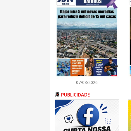
embaixadores, acompanhados por seus respe
“Receber uma comitiva diplomática desta m
apenas uma força logística e portuária, m
capaz de atender às mais altas exigência
exatamente por pensarmos no futuro da no
integrar os alunos da rede municipal a es
desenvolvimento de ponta e as grandes d
aqui, dentro de Itajaí”, explica o prefeito Rob
A agenda da comitiva incluirá recepção oficial
e um almoço protocolar na Marina Itajaí. Es
Município de forma definitiva na rota glob
portas para futuras e duradouras parcerias c
07/08/2026
PUBLICIDADE