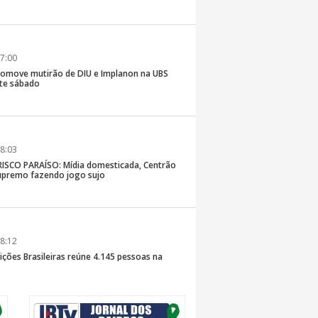
7:00
romove mutirão de DIU e Implanon na UBS
ste sábado
8:03
SCO PARAÍSO: Mídia domesticada, Centrão
premo fazendo jogo sujo
8:12
ições Brasileiras reúne 4.145 pessoas na
inaldo Sama sobe ao palco nesta sexta, às 19h