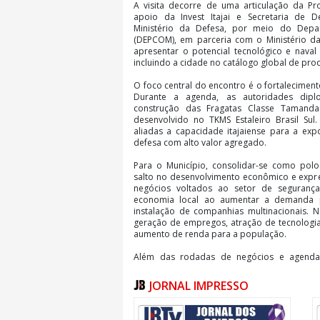
A visita decorre de uma articulação da Pr
apoio da Invest Itajai e Secretaria de
Ministério da Defesa, por meio do Dep
(DEPCOM), em parceria com o Ministério das
apresentar o potencial tecnológico e naval 
incluindo a cidade no catálogo global de pro
O foco central do encontro é o fortaleciment
Durante a agenda, as autoridades dipl
construção das Fragatas Classe Tamanda
desenvolvido no TKMS Estaleiro Brasil Su
aliadas a capacidade itajaiense para a ex
defesa com alto valor agregado.
Para o Município, consolidar-se como polo
salto no desenvolvimento econômico e expres
negócios voltados ao setor de seguranç
economia local ao aumentar a demanda 
instalação de companhias multinacionais. Na
geração de empregos, atração de tecnologia
aumento de renda para a população.
Além das rodadas de negócios e agenda
integrará alunos da rede pública de ensino a 
Educação promoverá um concurso temático 
JORNAL IMPRESSO
42 unidades de ensino fundamental da re
selecionar uma redação vencedora. Ao fi
vencedores terão a oportunidade única de p