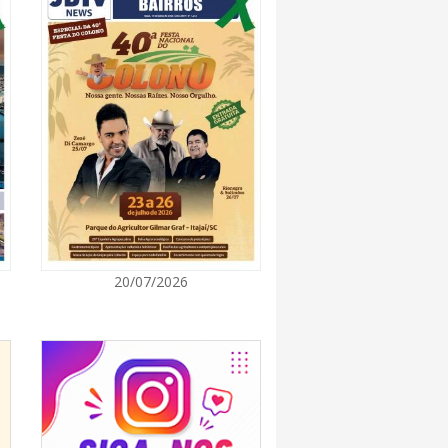
7:00
rça descarte sustentável com envio de 330
s à logística reversa
7:00
va estratégias de marketing e vendas ao
 Brusque
7:00
20/07/2026
 Itapema segue com credenciamento aberto
e produtores culturais
7:00
taca no IDEB e conquista melhor resultado da