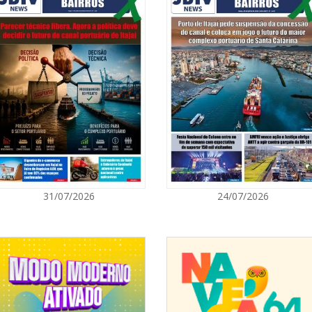
ctivos professores orientadores.
07/08/2026 | 0
agnitude comprova que Itajaí não é
Ambiental refo
as um verdadeiro polo tecnológico
quilos de pilha
s globais da indústria naval. E é
ssa cidade que fazemos questão de
te momento, mostrando a eles que o
GERAL
ecisões globais também acontecem
ison Coelho.
07/08/2026 | 0
, visita técnica às instalações navais
Jordan Hang le
ta aproximação diplomática coloca o
InspiraBQ, em
al da indústria de defesa, abrindo
omerciais.
ITAPEMA
07/08/2026 | 0
31/07/2026
24/07/2026
Prefeitura de
para artistas 
ITAPEMA
07/08/2026 | 0
Itapema se des
região