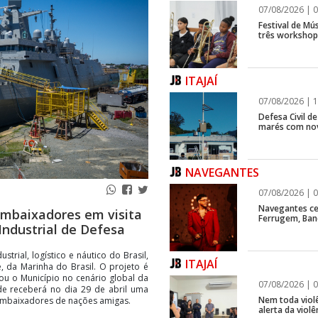
07/08/2026 | 0
Festival de Mús
três workshops
ITAJAÍ
07/08/2026 | 1
Defesa Civil d
marés com no
NAVEGANTES
07/08/2026 | 0
Navegantes ce
 embaixadores em visita
Ferrugem, Ban
Industrial de Defesa
rial, logístico e náutico do Brasil,
ITAJAÍ
é, da Marinha do Brasil. O projeto é
nou o Município no cenário global da
07/08/2026 | 0
ade receberá no dia 29 de abril uma
Nem toda violê
 embaixadores de nações amigas.
alerta da viol