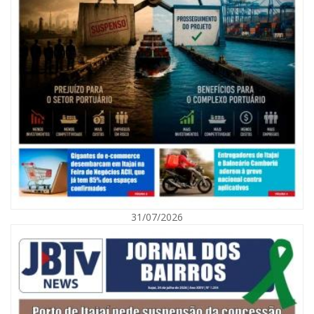
⸻
Matemática
E essa decisão, ao que tudo indica, não será apenas pessoal. Será, acima
de tudo, um cálculo frio sobre viabilidade eleitoral — e sobre o risco de
transformar uma trajetória histórica em um desfecho indesejado.
O relógio avança. E, desta vez, o tempo pode não estar ao lado do
principal protagonista da política brasileira nas últimas décadas.
08/08/2026 | 07:00
Agosto Laranja mobiliza Navegantes com ações de prevenção de
deficiências e inclusão social
31/07/2026
BALNEÁRIO CAMBORIÚ