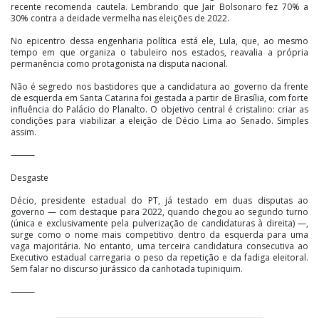
recente recomenda cautela. Lembrando que Jair Bolsonaro fez 70% a
30% contra a deidade vermelha nas eleições de 2022.
No epicentro dessa engenharia política está ele, Lula, que, ao mesmo
tempo em que organiza o tabuleiro nos estados, reavalia a própria
permanência como protagonista na disputa nacional.
Não é segredo nos bastidores que a candidatura ao governo da frente
de esquerda em Santa Catarina foi gestada a partir de Brasília, com forte
influência do Palácio do Planalto. O objetivo central é cristalino: criar as
condições para viabilizar a eleição de Décio Lima ao Senado. Simples
assim.
⸻
Desgaste
Décio, presidente estadual do PT, já testado em duas disputas ao
governo — com destaque para 2022, quando chegou ao segundo turno
(única e exclusivamente pela pulverização de candidaturas à direita) —,
surge como o nome mais competitivo dentro da esquerda para uma
vaga majoritária. No entanto, uma terceira candidatura consecutiva ao
Executivo estadual carregaria o peso da repetição e da fadiga eleitoral.
Sem falar no discurso jurássico da canhotada tupiniquim.
⸻
Ressurreição