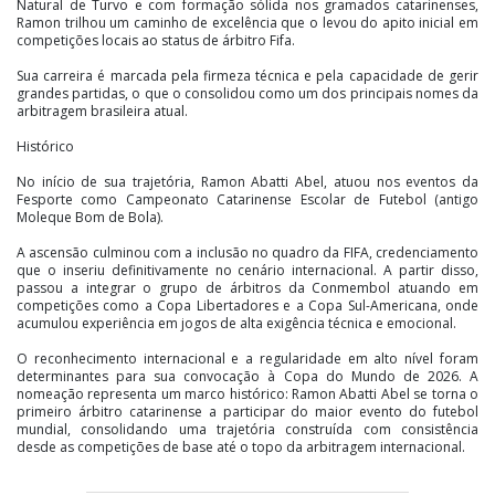
Natural de Turvo e com formação sólida nos gramados catarinenses,
Ramon trilhou um caminho de excelência que o levou do apito inicial em
competições locais ao status de árbitro Fifa.
Sua carreira é marcada pela firmeza técnica e pela capacidade de gerir
grandes partidas, o que o consolidou como um dos principais nomes da
arbitragem brasileira atual.
Histórico
No início de sua trajetória, Ramon Abatti Abel, atuou nos eventos da
Fesporte como Campeonato Catarinense Escolar de Futebol (antigo
Moleque Bom de Bola).
A ascensão culminou com a inclusão no quadro da FIFA, credenciamento
que o inseriu definitivamente no cenário internacional. A partir disso,
passou a integrar o grupo de árbitros da Conmembol atuando em
competições como a Copa Libertadores e a Copa Sul-Americana, onde
acumulou experiência em jogos de alta exigência técnica e emocional.
O reconhecimento internacional e a regularidade em alto nível foram
determinantes para sua convocação à Copa do Mundo de 2026. A
nomeação representa um marco histórico: Ramon Abatti Abel se torna o
primeiro árbitro catarinense a participar do maior evento do futebol
mundial, consolidando uma trajetória construída com consistência
desde as competições de base até o topo da arbitragem internacional.
Assessoria de Comunicação da Fesporte