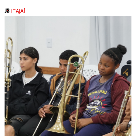
Confira o cronograma das aulas.
ITAJAÍ
Manhã
Segundas e quartas
7h às 8h
8h às 9h
Tarde
Segundas e quartas
18h às 19h
19h às 20h
Manhã
Terças e quintas
7h às 8h
8h às 9h
Tarde