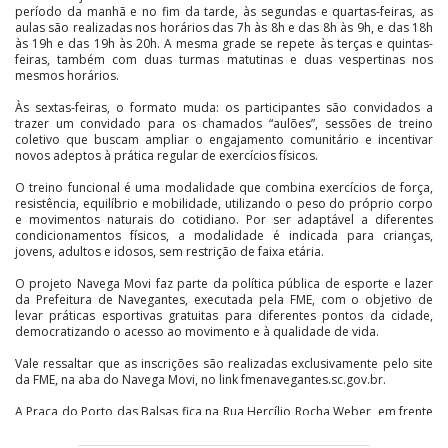
período da manhã e no fim da tarde, às segundas e quartas-feiras, as
aulas são realizadas nos horários das 7h às 8h e das 8h às 9h, e das 18h
às 19h e das 19h às 20h. A mesma grade se repete às terças e quintas-
feiras, também com duas turmas matutinas e duas vespertinas nos
mesmos horários.
Às sextas-feiras, o formato muda: os participantes são convidados a
trazer um convidado para os chamados “aulões”, sessões de treino
coletivo que buscam ampliar o engajamento comunitário e incentivar
novos adeptos à prática regular de exercícios físicos.
O treino funcional é uma modalidade que combina exercícios de força,
resistência, equilíbrio e mobilidade, utilizando o peso do próprio corpo
e movimentos naturais do cotidiano. Por ser adaptável a diferentes
condicionamentos físicos, a modalidade é indicada para crianças,
jovens, adultos e idosos, sem restrição de faixa etária.
O projeto Navega Movi faz parte da política pública de esporte e lazer
da Prefeitura de Navegantes, executada pela FME, com o objetivo de
levar práticas esportivas gratuitas para diferentes pontos da cidade,
democratizando o acesso ao movimento e à qualidade de vida.
Vale ressaltar que as inscrições são realizadas exclusivamente pelo site
da FME, na aba do Navega Movi, no link fmenavegantes.sc.gov.br.
A Praça do Porto das Balsas fica na Rua Hercílio Rocha Weber, em frente
à UBS e da unidade escolar CMEI Professora Nerozilda Pinheiro Ferreira.