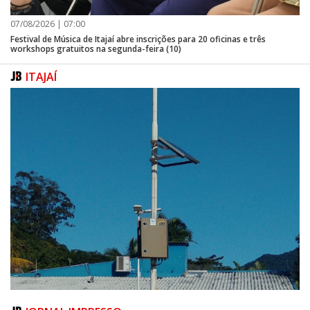
Terças e quintas
07/08/2026 | 07:00
18h às 19h
Festival de Música de Itajaí abre inscrições para 20 oficinas e três
workshops gratuitos na segunda-feira (10)
19h às 20h
Nas sextas-feiras, acontecem os aulões abertos a convidados. Os
ITAJAÍ
horários são os mesmos dos demais dias.
Texto: Rodrigo Ramos
Foto: Marcos Porto