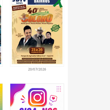
7:00
promove semana de oficinas gratuitas e
urais em Itajaí
7:00
ra de Vereadores de Itajaí reúnem
ara discutir políticas públicas e inovação
7:00
20/07/2026
itz terá concerto “Rock ao Piano” neste
7:00
 de medicamentos de BC estará fechado nos
e agosto para realização de inventário