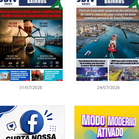
08/08/2026 | 0
8º Capoezade 
atividades cult
GERAL
08/08/2026 | 0
Univali e Câma
especialistas p
BALNEÁRIO CAMBORIÚ
08/08/2026 | 0
31/07/2026
24/07/2026
Teatro Bruno N
sábado
BALNEÁRIO CAMBORIÚ
08/08/2026 | 0
Setor judicial
dias 10 e 11 d