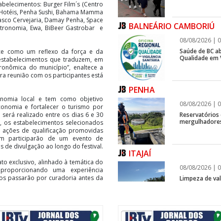
abelecimentos: Burger Film´s (Centro
 Hotéis, Penha Sushi, Bahama Mamma
nhasco Cervejaria, Damay Penha, Space
BALNEÁRIO CAMBORIÚ
tronomia, Ewa, BiBeer Gastrobar e
08/08/2026 | 0
Saúde de BC ab
sce como um reflexo da força e da
Qualidade em V
4 estabelecimentos que traduzem, em
tronômica do município”, enaltece a
ira reunião com os participantes está
PENHA
ronomia local e tem como objetivo
08/08/2026 | 0
 economia e fortalecer o turismo por
Reservatórios
será realizado entre os dias 6 e 30
mergulhadores
o, os estabelecimentos selecionados
e ações de qualificação promovidas
m participarão de um evento de
de divulgação ao longo do festival.
ITAJAÍ
to exclusivo, alinhado à temática do
08/08/2026 | 0
e proporcionando uma experiência
tos passarão por curadoria antes da
Limpeza de vala
ITAJAÍ