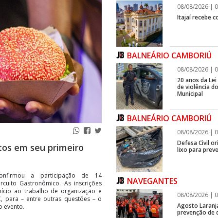
08/08/2026 | 0
Itajaí recebe 
BALNEÁRIO CAMBORIÚ
08/08/2026 | 0
20 anos da Lei
de violência 
Municipal
BALNEÁRIO CAMBORIÚ
08/08/2026 | 0
Defesa Civil o
tos em seu primeiro
lixo para prev
onfirmou a participação de 14
NAVEGANTES
rcuito Gastronômico. As inscrições
nício ao trabalho de organização e
08/08/2026 | 0
 para – entre outras questões – o
Agosto Laranj
o evento.
prevenção de d