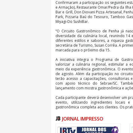
Confirmaram a participação os seguintes est
e Armação), Restaurante Omar/Pedra da Ilha
Bar e Grill, Don Diovani Pizza Artesanal, Pe
Park, Pizzaria Baú do Tesouro, Tamboo Gas
Miyagi-Do SushiBar.
“O Circuito Gastronômico de Penha já na
diversidade da culinária local, reunindo 1
diferentes estilos e sabores, a riqueza gas
secretária de Turismo, Susan Corrêa. A prime
marcada para o próximo dia 15.
A iniciativa integra o Programa de Gast
valorizar a culinária regional, estimular a
meio da experiência gastronômica. O evento 
de agosto. Além da participação no circuit
terão acesso a capacitações, consultorias 
com apoio técnico do Sebrae/SC. També
lançamento com mostra gastronômica e ações 
Cada participante deverá desenvolver um pra
evento, utilizando ingredientes locais 
gastronômica completa aos clientes. Os pra
divulgação oficial.
JORNAL IMPRESSO