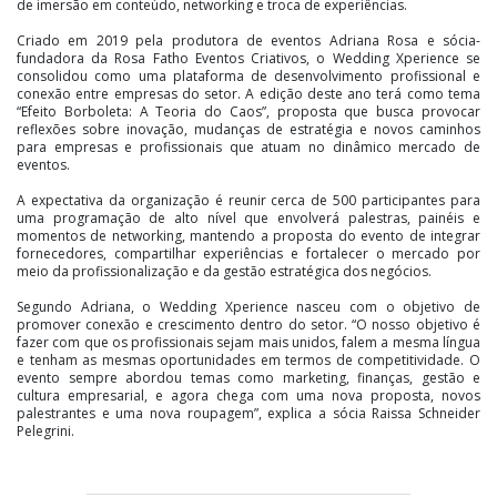
de imersão em conteúdo, networking e troca de experiências.
Criado em 2019 pela produtora de eventos Adriana Rosa e sócia-
fundadora da Rosa Fatho Eventos Criativos, o Wedding Xperience se
consolidou como uma plataforma de desenvolvimento profissional e
conexão entre empresas do setor. A edição deste ano terá como tema
“Efeito Borboleta: A Teoria do Caos”, proposta que busca provocar
reflexões sobre inovação, mudanças de estratégia e novos caminhos
para empresas e profissionais que atuam no dinâmico mercado de
eventos.
A expectativa da organização é reunir cerca de 500 participantes para
uma programação de alto nível que envolverá palestras, painéis e
momentos de networking, mantendo a proposta do evento de integrar
fornecedores, compartilhar experiências e fortalecer o mercado por
meio da profissionalização e da gestão estratégica dos negócios.
Segundo Adriana, o Wedding Xperience nasceu com o objetivo de
promover conexão e crescimento dentro do setor. “O nosso objetivo é
fazer com que os profissionais sejam mais unidos, falem a mesma língua
e tenham as mesmas oportunidades em termos de competitividade. O
evento sempre abordou temas como marketing, finanças, gestão e
cultura empresarial, e agora chega com uma nova proposta, novos
palestrantes e uma nova roupagem”, explica a sócia Raissa Schneider
Pelegrini.
Esta será a quinta edição do congresso com a marca Wedding Xperience,
mas o projeto já soma outros eventos e encontros realizados ao longo