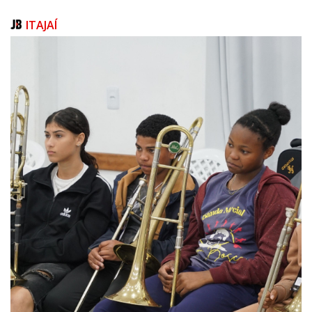
dos últimos anos, consolidando-se como uma das principais iniciativas
de qualificação e networking do setor de eventos sociais, culturais e
ITAJAÍ
corporativos.
Além do conteúdo técnico e estratégico, o evento também deve
movimentar a economia local, especialmente a rede hoteleira,
gastronomia e serviços ligados ao turismo de negócios, reforçando o
posicionamento da região como destino para eventos corporativos e
congressos nacionais.