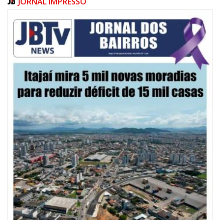
JORNAL IMPRESSO
07/08/2026 | 10:15
Defesa Civil de Itajaí e Univali ampliam monitoramento das marés com
novo marégrafo
NAVEGANTES