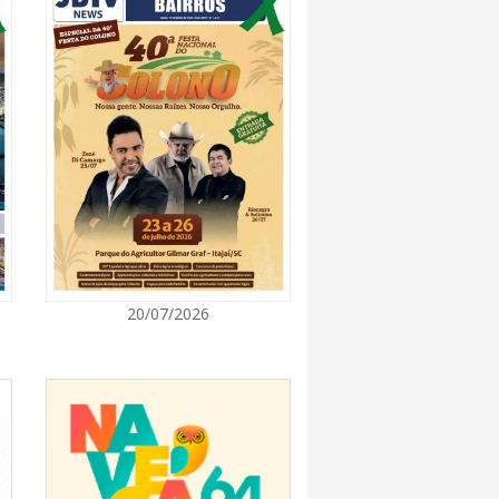
7:00
rça descarte sustentável com envio de 330
s à logística reversa
7:00
va estratégias de marketing e vendas ao
 Brusque
7:00
20/07/2026
 Itapema segue com credenciamento aberto
e produtores culturais
7:00
taca no IDEB e conquista melhor resultado da