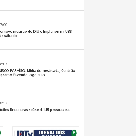
7:00
romove mutirão de DIU e Implanon na UBS
ste sábado
8:03
SCO PARAÍSO: Mídia domesticada, Centrão
premo fazendo jogo sujo
8:12
ições Brasileiras reúne 4.145 pessoas na
inaldo Sama sobe ao palco nesta sexta, às 19h