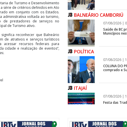
etaria de Turismo e Desenvolvimento
 série de critérios definidos em Ato
orado em conjunto com os Estados.
BALNEÁRIO CAMBORIÚ
ra administrativa voltada ao turismo,
tro de prestadores de serviços no
07/08/2026 | 0
pal de Turismo ativo.
Saúde de BC p
Municípios ne
significa reconhecer que Balneário
ém de atrativos e serviços turísticos
a acessar recursos federais para
da cidade e realização de eventos”,
POLÍTICA
ni.
07/08/2026 | 1
COLUNA DO PRI
comprado e Su
el
ITAJAÍ
07/08/2026 | 1
Festa das Trad
estreia, e Reg
BALNEÁRIO CAMBORIÚ