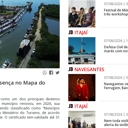
07/08/2026 | 0
Festival de Mús
três workshops
ITAJAÍ
07/08/2026 | 1
Defesa Civil d
marés com no
NAVEGANTES
07/08/2026 | 0
esença no Mapa do
Navegantes ce
Ferrugem, Ban
o como um dos principais destinos
 O município renovou, em 2026, sua
ITAJAÍ
endo classificado como “Município
o Ministério do Turismo, de acordo
07/08/2026 | 0
de. O certificado tem validade até 31
Nem toda violê
alerta da viol