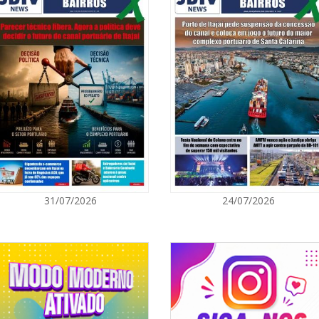
07/08/2026 | 0
Ambiental refo
quilos de pilha
GERAL
07/08/2026 | 0
Jordan Hang le
InspiraBQ, em
ITAPEMA
07/08/2026 | 0
31/07/2026
24/07/2026
Prefeitura de
para artistas 
ITAPEMA
07/08/2026 | 0
Itapema se des
região