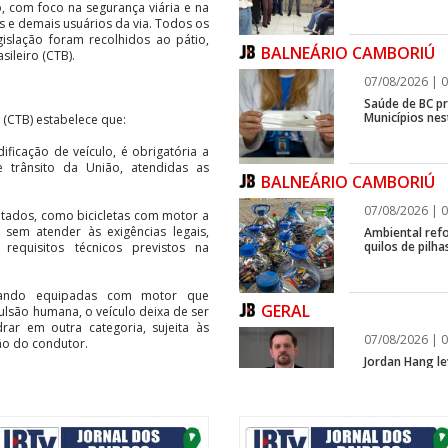
, com foco na segurança viária e na
s e demais usuários da via. Todos os
islação foram recolhidos ao pátio,
BALNEÁRIO CAMBORIÚ
ileiro (CTB).
07/08/2026 | 0
Saúde de BC p
Municípios ne
 (CTB) estabelece que:
ficação de veículo, é obrigatória a
e trânsito da União, atendidas as
BALNEÁRIO CAMBORIÚ
07/08/2026 | 0
aptados, como bicicletas com motor a
sem atender às exigências legais,
Ambiental refo
quilos de pilha
 requisitos técnicos previstos na
quando equipadas com motor que
GERAL
ulsão humana, o veículo deixa de ser
rar em outra categoria, sujeita às
07/08/2026 | 0
ção do condutor.
Jordan Hang le
InspiraBQ, em
ação aos ciclomotores que circulam
ção desses veículos foi encerrado em
ITAPEMA
o Conselho Nacional de Trânsito