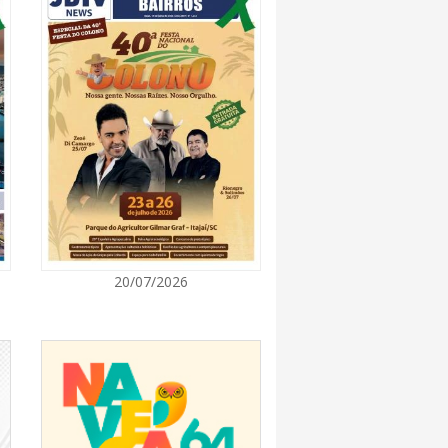
7:00
 Itapema segue com credenciamento aberto
e produtores culturais
7:00
taca no IDEB e conquista melhor resultado da
7:00
20/07/2026
endedor divulga agenda de capacitações e
ratuitas para agosto em Balneário Piçarras
7:00
nquista nota A+ na Capag do Tesouro