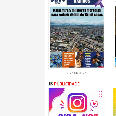
(Contran) nº 996/2023 finalizou o perío
havendo mais permissões excepcionais para 
emplacamento.
Atualmente, os ciclomotores devem estar de
junto ao Detran, e o condutor precisa possu
(CNH) ou Autorização para Conduzir Ciclomoto
A Codetran destaca que as ações de fiscal
diferentes pontos da cidade, sempre c
cumprimento da legislação e na conscientiza
circulação de veículos não regulamentados.
A participação da comunidade é importante
transitando de forma irregular e colocando
denuncie pelo fone 153, pelo (47) 3249-5809
de Operações Integradas (COI) (47) 98811-91
07/08/2026
A orientação é que os condutores busquem in
antes de adaptar ou colocar em circulação 
PUBLICIDADE
penalidades e contribuindo para um trânsito 