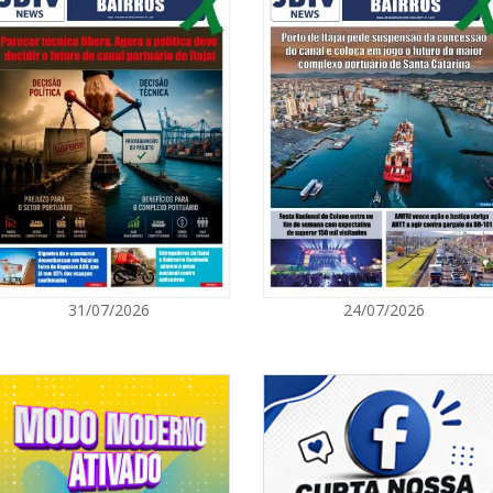
do concedido para adequação, não
07/08/2026 | 0
circulação sem o devido registro e
Prefeitura de
para artistas 
vidamente registrados e emplacados
ir Carteira Nacional de Habilitação
r (ACC), conforme previsto em lei.
ITAPEMA
ização seguem de forma contínua em
07/08/2026 | 0
om foco na segurança viária, no
ção da população sobre os riscos da
Itapema se des
região
, sempre que presenciarem veículos
 em risco todos os usuários da via,
BALNEÁRIO PIÇARRAS
 ou, ainda, pelo WhatsApp da Central
29.
07/08/2026 | 0
31/07/2026
24/07/2026
formações junto aos órgãos oficiais
Sala do Empre
qualquer tipo de veículo, evitando
consultorias g
mais seguro.
NAVEGANTES
07/08/2026 | 0
Navegantes co
Nacional