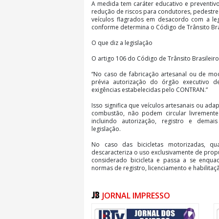
A medida tem caráter educativo e preventivo
redução de riscos para condutores, pedestre
veículos flagrados em desacordo com a leg
conforme determina o Código de Trânsito Bras
O que diz a legislação
O artigo 106 do Código de Trânsito Brasileiro
“No caso de fabricação artesanal ou de modi
prévia autorização do órgão executivo d
exigências estabelecidas pelo CONTRAN.”
Isso significa que veículos artesanais ou ad
combustão, não podem circular livremente 
incluindo autorização, registro e demais
legislação.
No caso das bicicletas motorizadas, 
descaracteriza o uso exclusivamente de prop
considerado bicicleta e passa a se enquad
normas de registro, licenciamento e habilita
Ciclomotores
JORNAL IMPRESSO
A Codetran também reforça a atenção em rel
de forma irregular. O prazo para regulariza
31 de dezembro de 2025. A Resolução d