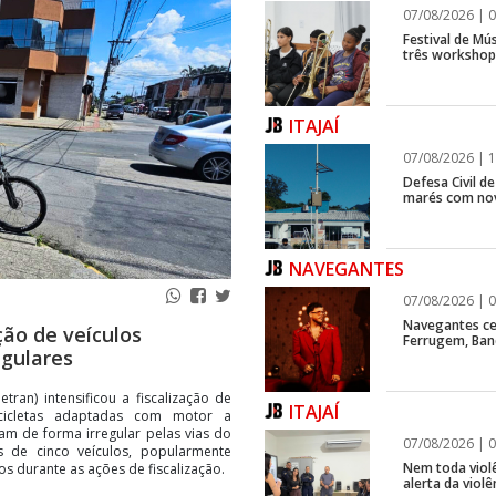
07/08/2026 | 0
Festival de Mús
três workshops
ITAJAÍ
07/08/2026 | 1
Defesa Civil d
marés com no
NAVEGANTES
07/08/2026 | 0
Navegantes ce
ção de veículos
Ferrugem, Ban
egulares
tran) intensificou a fiscalização de
ITAJAÍ
bicicletas adaptadas com motor a
am de forma irregular pelas vias do
07/08/2026 | 0
s de cinco veículos, popularmente
Nem toda violê
s durante as ações de fiscalização.
alerta da viol