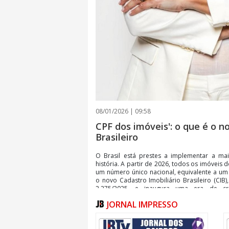
08/01/2026 | 09:58
CPF dos imóveis': o que é o n
Brasileiro
O Brasil está prestes a implementar a mai
história. A partir de 2026, todos os imóveis 
um número único nacional, equivalente a um 
o novo Cadastro Imobiliário Brasileiro (CIB)
2.275/2025, e inaugura uma era de cr
transparência e revisão de valores que d
JORNAL IMPRESSO
como IPTU, ITBI e ITR.
O sistema imobiliário brasileiro sem