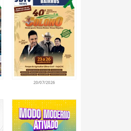
7:00
 Itapema segue com credenciamento aberto
e produtores culturais
7:00
taca no IDEB e conquista melhor resultado da
7:00
20/07/2026
endedor divulga agenda de capacitações e
ratuitas para agosto em Balneário Piçarras
7:00
nquista nota A+ na Capag do Tesouro