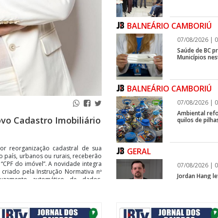
BALNEÁRIO CAMBORIÚ
07/08/2026 | 0
Saúde de BC p
Municípios ne
BALNEÁRIO CAMBORIÚ
07/08/2026 | 0
Ambiental refo
ovo Cadastro Imobiliário
quilos de pilha
or reorganização cadastral de sua
GERAL
do país, urbanos ou rurais, receberão
“CPF do imóvel”. A novidade integra
07/08/2026 | 0
, criado pela Instrução Normativa nº
Jordan Hang le
uzamento automático de dados,
InspiraBQ, em
eve impactar diretamente impostos
pre conviveu com uma realidade
ITAPEMA