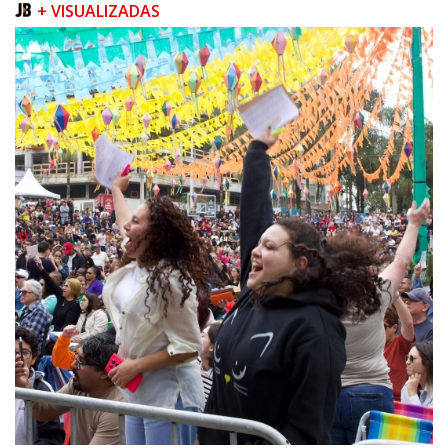
+ VISUALIZADAS
05/08/2026 | 07:00
Queda na geração europeia ocorre enquanto inteligência artificial, data
centers e carros elétricos elevam a demanda e colocam o
armazenamento no centro do debate energético
NAVEGANTES