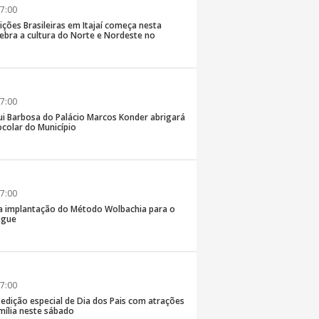
7:00
ições Brasileiras em Itajaí começa nesta
elebra a cultura do Norte e Nordeste no
7:00
ui Barbosa do Palácio Marcos Konder abrigará
colar do Município
7:00
 na implantação do Método Wolbachia para o
ngue
7:00
á edição especial de Dia dos Pais com atrações
mília neste sábado