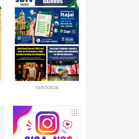
7:00
 de Ensino inicia entrega de novos uniformes
ras
7:00
Norte de SC expande e abre primeira unidade
is
7:00
10/07/2026
ção europeia ocorre enquanto inteligência
ta centers e carros elétricos elevam a demanda
rmazenamento no centro do debate
7:00
m navegantino estreia no Cineteatro
ebate sobre direitos da mulher