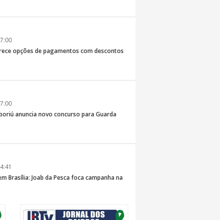
7:00
erece opções de pagamentos com descontos
7:00
boriú anuncia novo concurso para Guarda
4:41
 em Brasília: Joab da Pesca foca campanha na
 e defesa dos pescadores da AMFRI