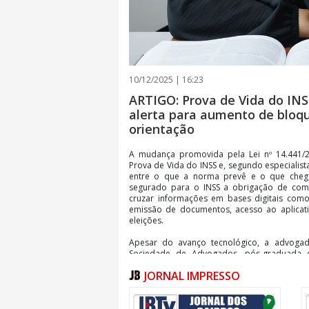
10/12/2025 | 16:23
ARTIGO: Prova de Vida do INS
alerta para aumento de bloqu
orientação
A mudança promovida pela Lei nº 14.441/
Prova de Vida do INSS e, segundo especiali
entre o que a norma prevê e o que chega 
segurado para o INSS a obrigação de com
cruzar informações em bases digitais como
emissão de documentos, acesso ao aplicati
eleições.
Apesar do avanço tecnológico, a advogad
Sociedade de Advogados, pós-graduada em
integrante da Comissão Estadual do Complian
JORNAL IMPRESSO
alerta que muitos beneficiários continuam 
suspensões porque desconhecem como fun
quais situações exigem ação preventiva.