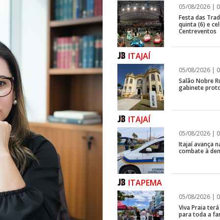
05/08/2026 | 0
Festa das Trad
quinta (6) e c
Centreventos
ITAJAÍ
05/08/2026 | 0
Salão Nobre R
gabinete proto
ITAJAÍ
05/08/2026 | 0
Itajaí avança
combate à de
ITAPEMA
05/08/2026 | 0
Viva Praia ter
para toda a fa