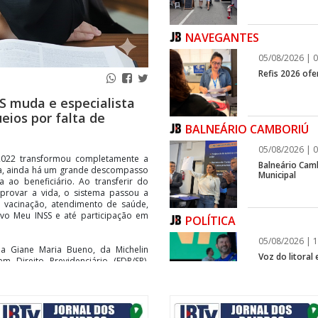
NAVEGANTES
05/08/2026 | 0
Refis 2026 of
S muda e especialista
eios por falta de
BALNEÁRIO CAMBORIÚ
05/08/2026 | 0
2022 transformou completamente a
Balneário Cam
sta, ainda há um grande descompasso
Municipal
ao beneficiário. Ao transferir do
provar a vida, o sistema passou a
 vacinação, atendimento de saúde,
vo Meu INSS e até participação em
POLÍTICA
05/08/2026 | 1
a Giane Maria Bueno, da Michelin
Voz do litoral
 Direito Previdenciário (EDP/SP),
infraestrutura
ce Trabalhista e Sindical da OAB/SP,
sendo surpreendidos por bloqueios e
ciona a verificação automática e
ITAPEMA