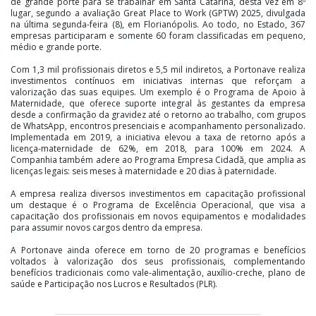
de grande porte para se trabalhar em Santa Catarina, desta vez em 8º
lugar, segundo a avaliação Great Place to Work (GPTW) 2025, divulgada
na última segunda-feira (8), em Florianópolis. Ao todo, no Estado, 367
empresas participaram e somente 60 foram classificadas em pequeno,
médio e grande porte.
Com 1,3 mil profissionais diretos e 5,5 mil indiretos, a Portonave realiza
investimentos contínuos em iniciativas internas que reforçam a
valorização das suas equipes. Um exemplo é o Programa de Apoio à
Maternidade, que oferece suporte integral às gestantes da empresa
desde a confirmação da gravidez até o retorno ao trabalho, com grupos
de WhatsApp, encontros presenciais e acompanhamento personalizado.
Implementada em 2019, a iniciativa elevou a taxa de retorno após a
licença-maternidade de 62%, em 2018, para 100% em 2024. A
Companhia também adere ao Programa Empresa Cidadã, que amplia as
licenças legais: seis meses à maternidade e 20 dias à paternidade.
A empresa realiza diversos investimentos em capacitação profissional
um destaque é o Programa de Excelência Operacional, que visa a
capacitação dos profissionais em novos equipamentos e modalidades
para assumir novos cargos dentro da empresa.
A Portonave ainda oferece em torno de 20 programas e benefícios
voltados à valorização dos seus profissionais, complementando
benefícios tradicionais como vale-alimentação, auxílio-creche, plano de
saúde e Participação nos Lucros e Resultados (PLR).
Crescimento e inclusão