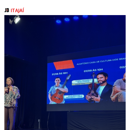
O Programa de Diversidade, Equidade e Inclusão (DEI), coordenado pelo
departamento de RH, está alinhado aos ODS 5 (Igualdade de Gênero) e
ITAJAÍ
10 (Redução das Desigualdades Sociais) e traz as ações que incluem
treinamentos com temas sobre vieses inconscientes, segurança
psicológica e privilégios estruturais. A iniciativa também prevê a busca
ativa por mulheres para cargos operacionais – um setor historicamente
formado por homens. Além disso, o programa promove ações voltadas
à comunidade LGBTQIA+, com o objetivo de fomentar o diálogo e a
inclusão no ambiente portuário.
O Programa de Movimentação visacapacitar os profissionais em níveis
técnicos, de Assistente, Analista e Especialista. Com duração de 12
meses, as aulas são ministradas por profissionais do próprio Terminal.
A Formação APEC édestinada a gestores e especialistas. Por este, a
Portonave custeia cursos na área de logística e gestão de portos,
oferecidos Autoridade Portuária na Antuérpia, na Bélgica, para
capacitação dos seus profissionais.
Pelo Líder do Futuro, a empresa oferece treinamentos para supervisores
e gerentes da Portonave, com foco no desenvolvimento de
competências de liderança, comunicação assertiva e saúde mental.
Além disso, a Portonave também oferece Subsídio de 80% à Educação
Continuada a todos os seus profissionais seja para ensino fundamental,
médio, superior, pós-graduação, mestrado, doutorados ou idiomas e
cursos técnicos.
Saúde e Bem-estar