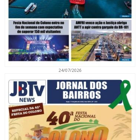
07/08/2026 | 07:00
Saúde de BC promove mutirão de DIU e Implanon na UBS Municípios
neste sábado
POLÍTICA
24/07/2026