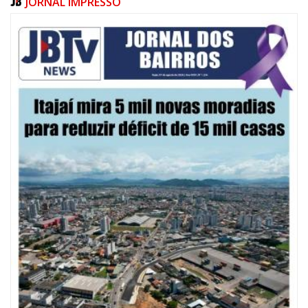
JORNAL IMPRESSO
07/08/2026 | 10:15
Defesa Civil de Itajaí e Univali ampliam monitoramento das marés com
novo marégrafo
NAVEGANTES