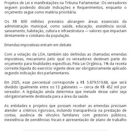
Projetos de Lei e manifestações na Tribuna Parlamentar. Os vereadores
seguem podendo discutir Indicações e Requerimentos, enquanto o
orçamento segue como matéria prioritária.
Os R$ 809 milhões previstos abrangem áreas essenciais da
administração municipal, como saúde, educação, assistência social,
saneamento, habitação, cultura e infraestrutura — valores que impactam
diretamente o cotidiano da população.
Emendas impositivas entram em debate
Com a votação da LOA, também são definidas as chamadas emendas
impositivas, mecanismo pelo qual os vereadores destinam parte do
orçamento para finalidades específicas. Pela Lei Orgânica, 1% da receita
corrente líquida do exercício vigente deve ser obrigatoriamente aplicado
segundo indicação dos parlamentares.
Em 2025, esse percentual corresponde a R$ 5.879.519,88, que será
dividido igualmente entre os 13 gabinetes — cerca de R$ 452 mil por
vereador. A legislação ainda determina que metade desse valor seja
obrigatoriamente destinada para a área da saúde.
As entidades e projetos que possam receber as emendas precisam
atender a critérios rigorosos, incluindo transparência na prestação de
contas, ausência de vínculos familiares com gestores públicos,
inexistência de pendências fiscais e apresentação de plano de trabalho
detalhado, com metas mensuráveis e impacto público claro.