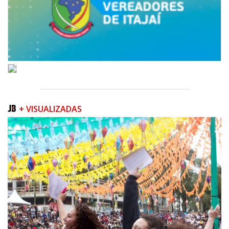
+ VISUALIZADAS
06/08/2026 | 18:18
Programa de IST/Aids e Hepatites Virais faz testagem rápida em frente
ao CIS
GERAL