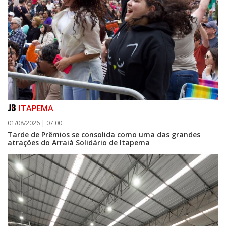
ITAPEMA
01/08/2026 | 07:00
Tarde de Prêmios se consolida como uma das grandes
atrações do Arraiá Solidário de Itapema
06/08/2026 | 18:28
Ciclone-bomba se forma sobre o oceano, mas Santa Catarina terá
impactos provocados pela frente fria e pelo vento Sul
ITAPEMA