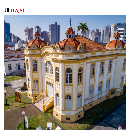
vigilância.
ITAJAÍ
Além disso, foi apurado ainda o uso de um sistema operacional
desatualizado e falta de autenticação forte, como uma autenticação de
dois fatores”, enumera Dra. Michele Nogueira, PhD em Ciências da
Computação pela Universidade de Sorbonne e professora da
Universidade Federal de Minas Gerais (UFMG).
Para ela, as falhas de segurança do Museu do Louvre mostram mais uma
vez o quanto as pessoas comuns estão vulneráveis se não adotarem as
seguintes sugestões em seus aparelhos conectados à Internet:
1. Senhas Fortes e Únicas
A principal lição é a adoção de senhas robustas. Senhas baseadas em
nomes, datas, ou palavras comuns são facilmente quebradas por
ferramentas automatizadas de ataque que usam dicionários (dictionary
attacks). “Uma senha forte não deve ter os próprios nomes, nomes de
entes que estão próximos ou de algo que esteja relacionado com a
pessoa em si, ou a família; não utilizar senhas com um padrão muito fácil
de ser detectado”, enumera a professora.
2. Atualização Constante de Softwares
A desatualização do sistema, como o Windows levantado no caso do
Louvre, é um ponto crítico. “O usuário comum deve ficar atento, porque
essas atualizações servem para corrigir bugs de implementação, bugs
de funcionamento, que no primeiro momento não foi detectado, mas