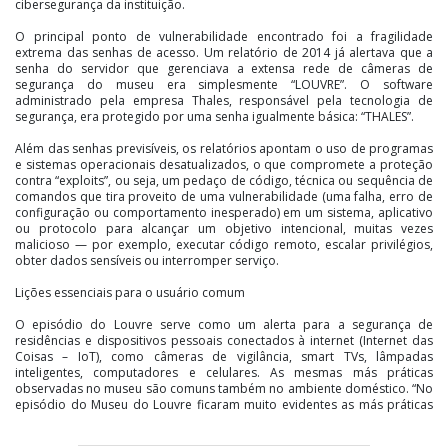
cibersegurança da instituição.
O principal ponto de vulnerabilidade encontrado foi a fragilidade
extrema das senhas de acesso. Um relatório de 2014 já alertava que a
senha do servidor que gerenciava a extensa rede de câmeras de
segurança do museu era simplesmente “LOUVRE”. O software
administrado pela empresa Thales, responsável pela tecnologia de
segurança, era protegido por uma senha igualmente básica: “THALES”.
Além das senhas previsíveis, os relatórios apontam o uso de programas
e sistemas operacionais desatualizados, o que compromete a proteção
contra “exploits”, ou seja, um pedaço de código, técnica ou sequência de
comandos que tira proveito de uma vulnerabilidade (uma falha, erro de
configuração ou comportamento inesperado) em um sistema, aplicativo
ou protocolo para alcançar um objetivo intencional, muitas vezes
malicioso — por exemplo, executar código remoto, escalar privilégios,
obter dados sensíveis ou interromper serviço.
Lições essenciais para o usuário comum
O episódio do Louvre serve como um alerta para a segurança de
residências e dispositivos pessoais conectados à internet (Internet das
Coisas – IoT), como câmeras de vigilância, smart TVs, lâmpadas
inteligentes, computadores e celulares. As mesmas más práticas
observadas no museu são comuns também no ambiente doméstico. “No
episódio do Museu do Louvre ficaram muito evidentes as más práticas
do museu em relação ao sistema de vigilância. A senha usada era muito
fraca, com o próprio nome do museu como senha do sistema de