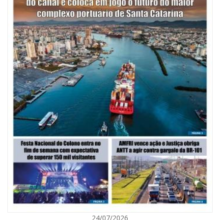
07/08/2026 | 07:00
Saúde de BC promove mutirão de DIU e Implanon na UBS Municípios
neste sábado
POLÍTICA
24/07/2026