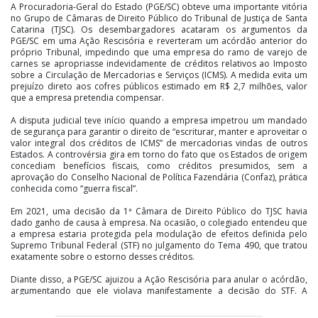
A Procuradoria-Geral do Estado (PGE/SC) obteve uma importante vitória
no Grupo de Câmaras de Direito Público do Tribunal de Justiça de Santa
Catarina (TJSC). Os desembargadores acataram os argumentos da
PGE/SC em uma Ação Rescisória e reverteram um acórdão anterior do
próprio Tribunal, impedindo que uma empresa do ramo de varejo de
carnes se apropriasse indevidamente de créditos relativos ao Imposto
sobre a Circulação de Mercadorias e Serviços (ICMS). A medida evita um
prejuízo direto aos cofres públicos estimado em R$ 2,7 milhões, valor
que a empresa pretendia compensar.
A disputa judicial teve início quando a empresa impetrou um mandado
de segurança para garantir o direito de “escriturar, manter e aproveitar o
valor integral dos créditos de ICMS” de mercadorias vindas de outros
Estados. A controvérsia gira em torno do fato que os Estados de origem
concediam benefícios fiscais, como créditos presumidos, sem a
aprovação do Conselho Nacional de Política Fazendária (Confaz), prática
conhecida como “guerra fiscal”.
Em 2021, uma decisão da 1ª Câmara de Direito Público do TJSC havia
dado ganho de causa à empresa. Na ocasião, o colegiado entendeu que
a empresa estaria protegida pela modulação de efeitos definida pelo
Supremo Tribunal Federal (STF) no julgamento do Tema 490, que tratou
exatamente sobre o estorno desses créditos.
Diante disso, a PGE/SC ajuizou a Ação Rescisória para anular o acórdão,
argumentando que ele violava manifestamente a decisão do STF. A
Procuradoria demonstrou que a tese fixada no Tema 490 foi, na
verdade, favorável aos Estados, ao declarar constitucional o estorno