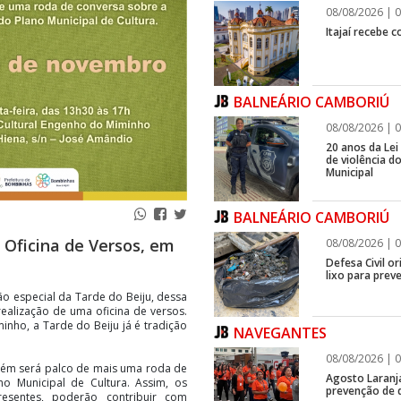
08/08/2026 | 0
Itajaí recebe 
BALNEÁRIO CAMBORIÚ
08/08/2026 | 0
20 anos da Lei
de violência 
Municipal
BALNEÁRIO CAMBORIÚ
 Oficina de Versos, em
08/08/2026 | 0
Defesa Civil o
lixo para prev
o especial da Tarde do Beiju, dessa
 realização de uma oficina de versos.
inho, a Tarde do Beiju já é tradição
NAVEGANTES
08/08/2026 | 0
bém será palco de mais uma roda de
Agosto Laranj
o Municipal de Cultura. Assim, os
prevenção de d
resentes, poderão contribuir com