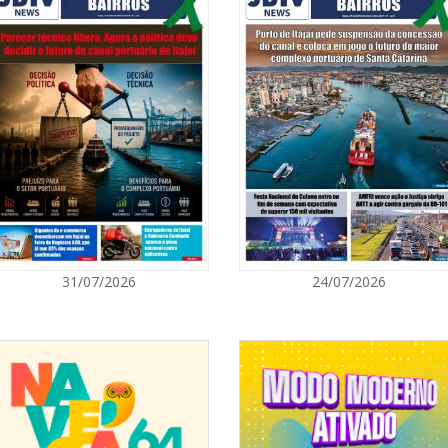
08/08/2026 | 0
8º Capoezade 
atividades cult
GERAL
08/08/2026 | 0
Univali e Câma
especialistas p
BALNEÁRIO CAMBORIÚ
08/08/2026 | 0
31/07/2026
24/07/2026
Teatro Bruno N
sábado
BALNEÁRIO CAMBORIÚ
08/08/2026 | 0
Setor judicial
dias 10 e 11 d