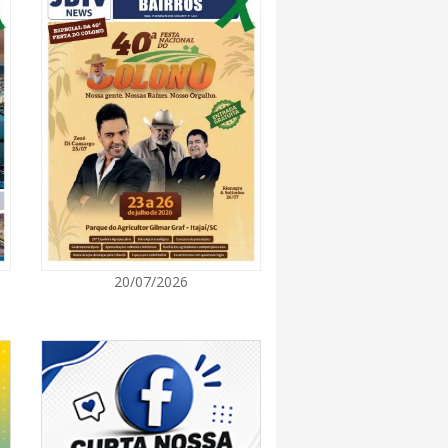
7:00
promove semana de oficinas gratuitas e
urais em Itajaí
7:00
ra de Vereadores de Itajaí reúnem
ara discutir políticas públicas e inovação
7:00
20/07/2026
itz terá concerto “Rock ao Piano” neste
7:00
 de medicamentos de BC estará fechado nos
e agosto para realização de inventário