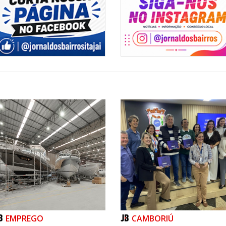
não fazem parte de governo, não
 de plantão circunstancialmente
ever da polícia, sua missão e
 e a criminalidade em nome da
 parece, o governo do PT, os
tralmente o oposto disso. Por
rasileiro os coloque para correr
EMPREGO
CAMBORIÚ