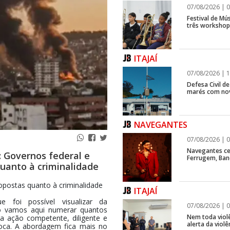
07/08/2026 | 0
Festival de Mús
três workshops
ITAJAÍ
07/08/2026 | 1
Defesa Civil d
marés com no
NAVEGANTES
07/08/2026 | 0
Navegantes ce
Governos federal e
Ferrugem, Ban
uanto à criminalidade
opostas quanto à criminalidade
ITAJAÍ
e foi possível visualizar da
07/08/2026 | 0
o vamos aqui numerar quantos
Nem toda violê
a ação competente, diligente e
alerta da viol
ioca. A abordagem fica mais no