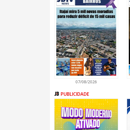
Federal, ambos sendo entrevistados pel
Máscaras caem
O policial admitiu que a PF do Rio fo
ofensiva desencadeada no início 
convocação. Mas o delegado regional 
diretor-geral da Polícia Federal? O diret
“não” sem ouvir seu superior, o minist
consultou Lula da Silva, que na se
escapar, num ato falho, que os trafican
Abismo
Vejam a que ponto chegamos. Depois tev
mas a deidade vermelha falou o que pen
da Polícia Federal confirmou esse 
cassou a palavra do cidadão. Tudo demo
07/08/2026
Vergonha
PUBLICIDADE
É um governo vacilante, incompe
comprometido com a bandidagem, com
segurança da própria população. Ali
ofensiva na casa dos quase 80%. Que
na cara e passe a atuar dentro dos con
Realidades