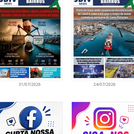
a mídia.
07/08/2026 | 0
Ambiental refo
quilos de pilha
i contactada para participar da
da semana. E deu negativa à
do Rio disse “não” sem ouvir o
GERAL
or-geral da Polícia Federal disse
ro da Justiça? E Lewandowski não
07/08/2026 | 0
mana passada, na Ásia, deixou
tes são vítimas dos usuários?
Jordan Hang le
InspiraBQ, em
e que se corrigir, se retratar,
ITAPEMA
sa. E aí, quando o diretor-geral
contato, Ricardo Lewandowski
07/08/2026 | 0
craticamente, claro.
31/07/2026
24/07/2026
Prefeitura de
para artistas 
tente e mal-intencionado,
 a criminalidade e não com a
ás, os cariocas respaldaram a
ITAPEMA
 o governo Lula tome vergonha
07/08/2026 | 0
formes.
Itapema se des
região