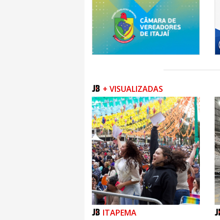
A Polícia Federal, todas as polícias, 
são órgãos de governo, de autoridades
— são instituições de Estado. E o d
atribuição, é combater a violência
segurança da sociedade. E, ao que
governos de esquerda, pensam diame
isso, é fundamental que o eleitorado b
nas urnas de 2026.
COLUNA
+ VISUALIZADAS
ITAPEMA