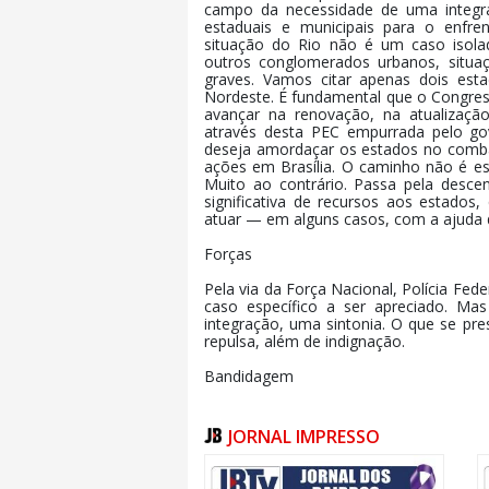
campo da necessidade de uma integra
estaduais e municipais para o enfren
situação do Rio não é um caso isolad
outros conglomerados urbanos, situa
graves. Vamos citar apenas dois esta
Nordeste. É fundamental que o Congre
avançar na renovação, na atualização
através desta PEC empurrada pelo gov
deseja amordaçar os estados no combat
ações em Brasília. O caminho não é es
Muito ao contrário. Passa pela descen
significativa de recursos aos estados
atuar — em alguns casos, com a ajuda 
Forças
Pela via da Força Nacional, Polícia Fe
caso específico a ser apreciado. M
integração, uma sintonia. O que se pre
repulsa, além de indignação.
Bandidagem
O governo carioca, desde janeiro, vem
governo federal. O próprio ministro Jo
JORNAL IMPRESSO
o assunto para a Casa Civil, em janei
morreu no Palácio do Planalto. O 
Lewandowski, passou vergonha diant