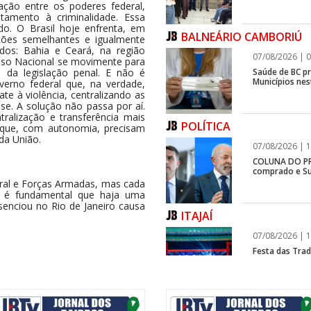
ção entre os poderes federal,
tamento à criminalidade. Essa
o. O Brasil hoje enfrenta, em
BALNEÁRIO CAMBORIÚ
ções semelhantes e igualmente
dos: Bahia e Ceará, na região
07/08/2026 | 0
sso Nacional se movimente para
Saúde de BC p
 da legislação penal. E não é
Municípios ne
erno federal que, na verdade,
e à violência, centralizando as
se. A solução não passa por aí.
tralização e transferência mais
POLÍTICA
, que, com autonomia, precisam
da União.
07/08/2026 | 1
COLUNA DO PRI
comprado e Su
deral e Forças Armadas, mas cada
as é fundamental que haja uma
senciou no Rio de Janeiro causa
ITAJAÍ
07/08/2026 | 1
Festa das Trad
estreia, e Reg
 solicitando a participação do
sé Múcio, da Defesa, encaminhou
ro. Era favorável, e o assunto
ministro da Justiça, Ricardo
BALNEÁRIO CAMBORIÚ
e do diretor-geral da Polícia