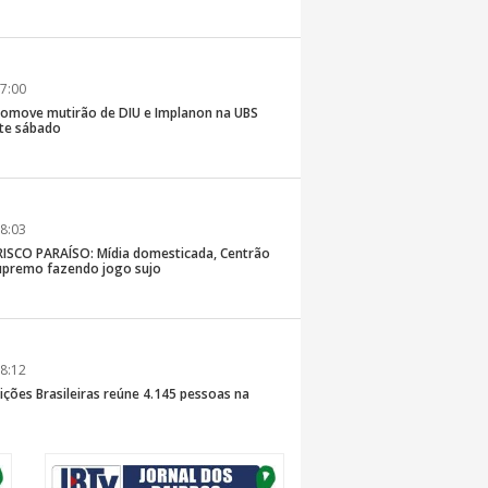
7:00
romove mutirão de DIU e Implanon na UBS
ste sábado
8:03
SCO PARAÍSO: Mídia domesticada, Centrão
premo fazendo jogo sujo
8:12
ições Brasileiras reúne 4.145 pessoas na
inaldo Sama sobe ao palco nesta sexta, às 19h