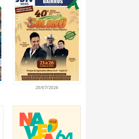
7:00
rça descarte sustentável com envio de 330
s à logística reversa
7:00
va estratégias de marketing e vendas ao
 Brusque
7:00
20/07/2026
 Itapema segue com credenciamento aberto
e produtores culturais
7:00
taca no IDEB e conquista melhor resultado da