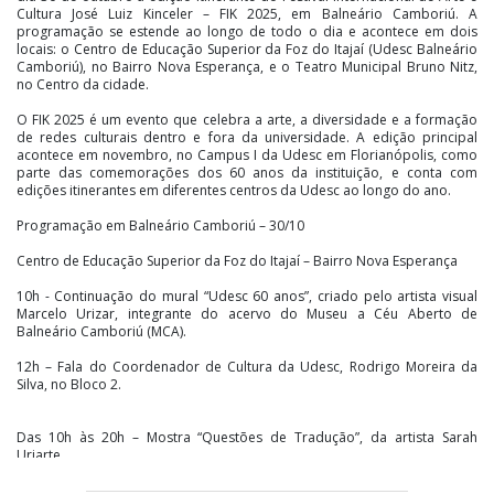
Cultura José Luiz Kinceler – FIK 2025, em Balneário Camboriú. A
programação se estende ao longo de todo o dia e acontece em dois
locais: o Centro de Educação Superior da Foz do Itajaí (Udesc Balneário
Camboriú), no Bairro Nova Esperança, e o Teatro Municipal Bruno Nitz,
no Centro da cidade.
O FIK 2025 é um evento que celebra a arte, a diversidade e a formação
de redes culturais dentro e fora da universidade. A edição principal
acontece em novembro, no Campus I da Udesc em Florianópolis, como
parte das comemorações dos 60 anos da instituição, e conta com
edições itinerantes em diferentes centros da Udesc ao longo do ano.
Programação em Balneário Camboriú – 30/10
Centro de Educação Superior da Foz do Itajaí – Bairro Nova Esperança
10h - Continuação do mural “Udesc 60 anos”, criado pelo artista visual
Marcelo Urizar, integrante do acervo do Museu a Céu Aberto de
Balneário Camboriú (MCA).
12h – Fala do Coordenador de Cultura da Udesc, Rodrigo Moreira da
Silva, no Bloco 2.
Das 10h às 20h – Mostra “Questões de Tradução”, da artista Sarah
Uriarte.
Teatro Municipal Bruno Nitz – Esquina da Avenida Central com a Rua 300,