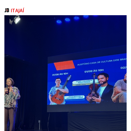
Centro
ITAJAÍ
Espaço interno:
10h às 20h – Mostra “Olhares da Vila”, projeto contemplado no Edital de
Cultura Udesc 2025-2026.
14h às 20h – Exposição “Dados Contemporâneos: um olhar para além da
acrílica”, de Denis Zubieta.
15h às 16h – Espetáculo teatral “Reconto: Lendas Brasileiras e Contos
Encantados em Cordel” – Classificação livre.
20h – Solenidade de abertura com falas de autoridades.
20h às 21h10 – Espetáculo teatral “Dondoca Decadence”, da Cia Boato –
Classificação 14 anos.
Espaço externo (em frente ao teatro):
17h às 17h45 – Apresentação do Grupo Vocal Madrigal
18h às 19h – Clássicos do Choro, com o Duo Baobá
19h às 20h – Maracatu de Baque Virado, com o grupo Maracatu Nova Lua
Arte, cultura e diversidade em movimento